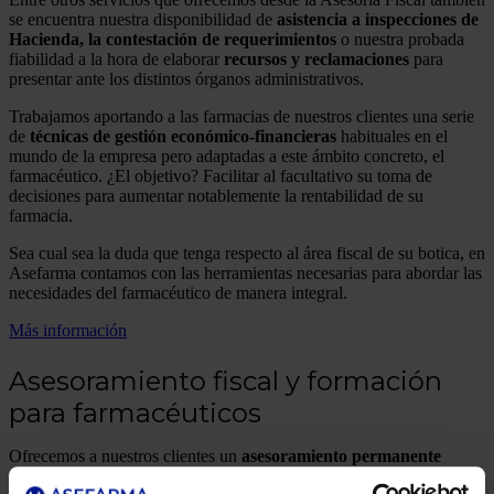
se encuentra nuestra disponibilidad de
asistencia a inspecciones de
Hacienda, la contestación de requerimientos
o nuestra probada
fiabilidad a la hora de elaborar
recursos y reclamaciones
para
presentar ante los distintos órganos administrativos.
Trabajamos aportando a las farmacias de nuestros clientes una serie
de
técnicas de gestión económico-financieras
habituales en el
mundo de la empresa pero adaptadas a este ámbito concreto, el
farmacéutico. ¿El objetivo? Facilitar al facultativo su toma de
decisiones para aumentar notablemente la rentabilidad de su
farmacia.
Sea cual sea la duda que tenga respecto al área fiscal de su botica, en
Asefarma contamos con las herramientas necesarias para abordar las
necesidades del farmacéutico de manera integral.
Más información
Asesoramiento fiscal y formación
para farmacéuticos
Ofrecemos a nuestros clientes un
asesoramiento permanente
personalizado
que además complementamos con
jornadas