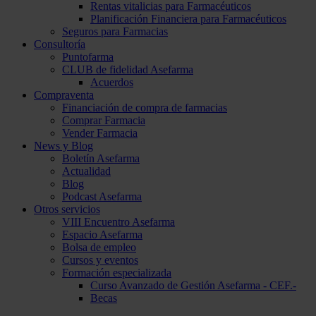
Rentas vitalicias para Farmacéuticos
Planificación Financiera para Farmacéuticos
Seguros para Farmacias
Consultoría
Puntofarma
CLUB de fidelidad Asefarma
Acuerdos
Compraventa
Financiación de compra de farmacias
Comprar Farmacia
Vender Farmacia
News y Blog
Boletín Asefarma
Actualidad
Blog
Podcast Asefarma
Otros servicios
VIII Encuentro Asefarma
Espacio Asefarma
Bolsa de empleo
Cursos y eventos
Formación especializada
Curso Avanzado de Gestión Asefarma - CEF.-
Becas