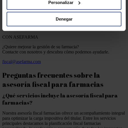
Personalizar
Una mención especial para Hugo Ezquerra,gran profesional, 
que nos ha  acompañado,asesorado e informado,en cada 
Denegar
momento y a cualquier hora,durante todo el proceso.
La  atención  ha sido estupenda y constante, por todo el 
Contacta
equipo, especialmente Mercedes Nuevo del dpto. jurídico.
CON ASEFARMA
¿Quiere mejorar la gestión de su farmacia?
Contacte con nosotros y descubra cómo podemos ayudarle.
fiscal@asefarma.com
Preguntas frecuentes sobre la
asesoría fiscal para farmacias
¿Qué servicios incluye la asesoría fiscal para
farmacias?
Nuestra asesoría fiscal farmacias ofrece un acompañamiento integral
para optimizar la carga impositiva del titular. Entre los servicios
principales destacamos la planificación fiscal farmacias