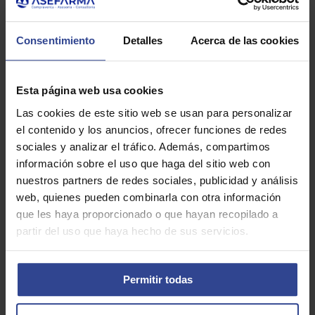
periódicas formativas
en las que abordamos, de manera general,
diferentes claves fiscales para que sepa qué hacer de cara a
minimizar su carga impositiva.
Consentimiento
Detalles
Acerca de las cookies
Gracias a la Plaza Asefarma nos servimos de las últimas tecnologías
de modo que el cliente pueda conocer en todo momento la
información que le vamos suministrando y a la vez la pueda ir
almacenando.
Esta página web usa cookies
En todas nuestras comunicaciones siempre hemos recomendado que
Las cookies de este sitio web se usan para personalizar
el farmacéutico debe buscar el mejor asesoramiento especializado
el contenido y los anuncios, ofrecer funciones de redes
para realizar una buena planificación fiscal y en Asefarma puede
sociales y analizar el tráfico. Además, compartimos
encontrarlo sin duda alguna.
información sobre el uso que haga del sitio web con
Contactar
nuestros partners de redes sociales, publicidad y análisis
web, quienes pueden combinarla con otra información
¿Qué opinan nuestros clientes?
que les haya proporcionado o que hayan recopilado a
partir del uso que haya hecho de sus servicios.
Pilar Bárbara Gil Girón
08:22 10 Feb 26
Permitir todas
Magnífica experiencia la que he tenido con Asefarma y 
Paloma García-Mauriño en la venta de mi farmacia.