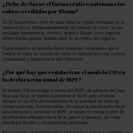
¿Debe declarar el farmacéutico autónomo los
cobros recibidos por Bizum?
Sí. El farmacéutico debe declarar todas las ventas realizadas en la
farmacia fiscal, independientemente del método de cobro. Ya sea
mediante transferencia, efectivo, tarjeta o Bizum, estos ingresos
deben tributar porque forman parte de las ventas del negocio.
Como expertos en asesoría fiscal farmacias, recordamos que el
control de todos los canales de cobro es esencial para una correcta
contabilidad y transparencia ante Hacienda.
¿Por qué hay que regularizar el modelo 130 en
la declaración anual de IRPF?
El modelo 130 es el pago a cuenta del IRPF, un adelanto del pago
final que luego se realiza al presentar el IRPF, pero el mismo
siempre es un 20% del rendimiento de la actividad sin tener en
cuenta nada más. Posteriormente, al realizar la planificación fiscal
para farmacias y presentar el IRPF, se tienen en cuenta el resto de
rendimientos obtenidos fuera de lo que es la farmacia, así como
beneficios fiscales y circunstancias personales.
En este punto, el tipo impositivo será mayor o menor y, por tanto, se