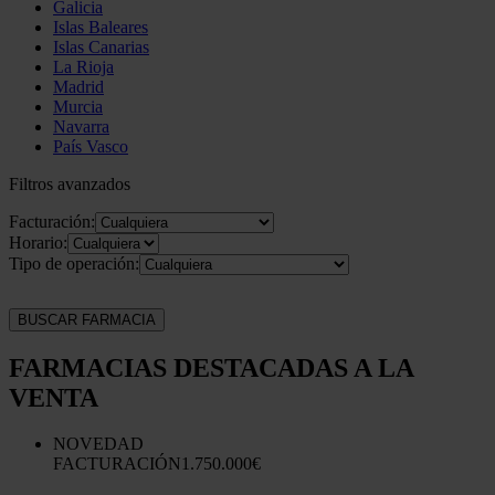
Galicia
Islas Baleares
Islas Canarias
La Rioja
Madrid
Murcia
Navarra
País Vasco
Filtros avanzados
Facturación:
Horario:
Tipo de operación:
BUSCAR FARMACIA
FARMACIAS DESTACADAS A LA
VENTA
NOVEDAD
FACTURACIÓN
1.750.000€