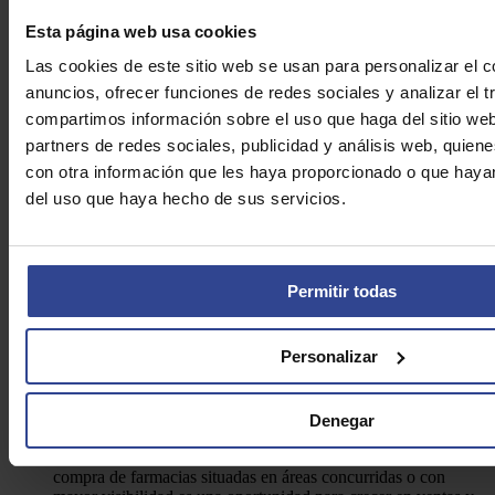
Esta página web usa cookies
Preguntas frecuentes sobre comprar
Las cookies de este sitio web se usan para personalizar el c
farmacia en España
anuncios, ofrecer funciones de redes sociales y analizar el t
compartimos información sobre el uso que haga del sitio we
¿Por qué comprar una farmacia?
partners de redes sociales, publicidad y análisis web, quie
con otra información que les haya proporcionado o que hayan
Las razones principales por las que un farmacéutico decide comprar
del uso que haya hecho de sus servicios.
una farmacia en España son:
Apostar por un negocio propio con estabilidad y
rentabilidad.
Tanto para un recién licenciado como para un
farmacéutico con experiencia, la opción de contar con una
Permitir todas
oficina de farmacia propia es una de las motivaciones más
habituales. Supone independencia profesional y la posibilidad
de construir un proyecto sólido a largo plazo.
Personalizar
Buscar una mayor rentabilidad.
Muchos titulares que ya
gestionan una farmacia deciden dar un paso más y
comprar
una farmacia con mayor facturación
o en una zona con
más afluencia de clientes, con el objetivo de incrementar
Denegar
ingresos y ampliar su horizonte profesional.
Acceder a farmacias en ubicaciones estratégicas.
La
compra de farmacias situadas en áreas concurridas o con