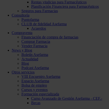
Rentas vitalicias para Farmacéuticos
Planificación Financiera para Farmacéuticos
Seguros para Farmacias
Consultoría
Puntofarma
CLUB de fidelidad Asefarma
Acuerdos
Compraventa
Financiación de compra de farmacias
Comprar Farmacia
Vender Farmacia
News y Blog
Boletín Asefarma
Actualidad
Blog
Podcast Asefarma
Otros servicios
VIII Encuentro Asefarma
Espacio Asefarma
Bolsa de empleo
Cursos y eventos
Formación especializada
Curso Avanzado de Gestión Asefarma - CEF.-
Becas