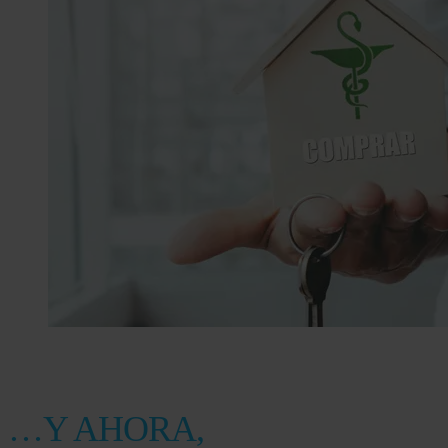
…Y AHORA,