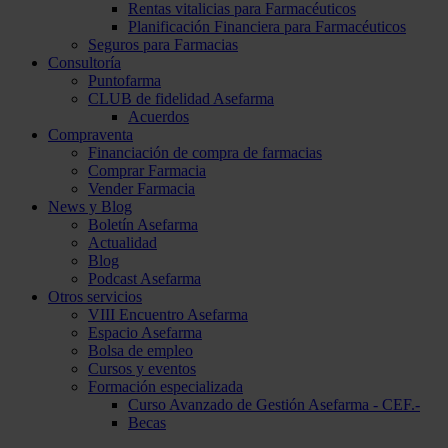
Rentas vitalicias para Farmacéuticos
Planificación Financiera para Farmacéuticos
Seguros para Farmacias
Consultoría
Puntofarma
CLUB de fidelidad Asefarma
Acuerdos
Compraventa
Financiación de compra de farmacias
Comprar Farmacia
Vender Farmacia
News y Blog
Boletín Asefarma
Actualidad
Blog
Podcast Asefarma
Otros servicios
VIII Encuentro Asefarma
Espacio Asefarma
Bolsa de empleo
Cursos y eventos
Formación especializada
Curso Avanzado de Gestión Asefarma - CEF.-
Becas