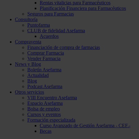
Rentas vitalicias para Farmacéuticos
Planificación Financiera para Farmacéuticos
Seguros para Farmacias
Consultoría
Puntofarma
CLUB de fidelidad Asefarma
Acuerdos
Compraventa
Financiación de compra de farmacias
Comprar Farmacia
Vender Farmacia
News y Blog
Boletín Asefarma
Actualidad
Blog
Podcast Asefarma
Otros servicios
VIII Encuentro Asefarma
Espacio Asefarma
Bolsa de empleo
Cursos y eventos
Formación especializada
Curso Avanzado de Gestión Asefarma - CEF.-
Becas