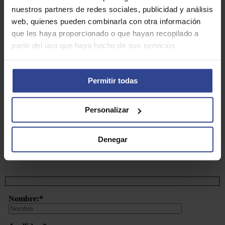
INFORMATIVA
nuestros partners de redes sociales, publicidad y análisis
web, quienes pueden combinarla con otra información
que les haya proporcionado o que hayan recopilado a
partir del uso que haya hecho de sus servicios.
SESIÓN INFORMATIVA IMPARTIDA POR EL
DEPARTAMENTO DE CONSULTORÍA DE
Permitir todas
ASEFARMA.
Personalizar
Sesión informativa impartida por el departamento de Consultoría
de Asefarma en la que se abordarán las claves a tener en cuenta
para implantar un servicio de atención a la salud ocular en la
Denegar
Oficina de Farmacia.
Nombre:*