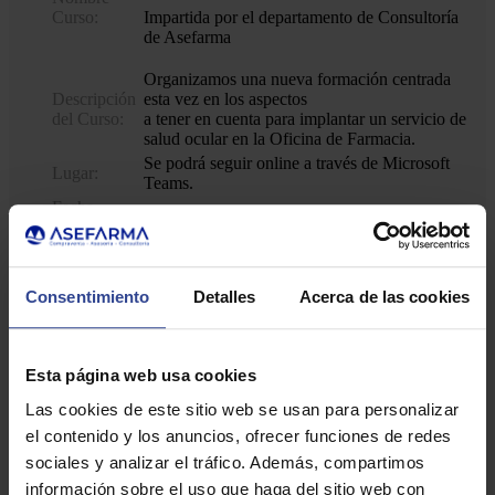
Curso:
Impartida por el departamento de Consultoría
de Asefarma
Organizamos una nueva formación centrada
Descripción
esta vez en los aspectos
del Curso:
a tener en cuenta para implantar un servicio de
salud ocular en la Oficina de Farmacia.
Se podrá seguir online a través de Microsoft
Lugar:
Teams.
Fecha
7 de marzo
Inicio:
Fecha Fin:
7 de marzo
De 13.30h a 15.00h
Consentimiento
Detalles
Acerca de las cookies
Precio:
Gratuito
ACCEDE A MÁS
Esta página web usa cookies
Las cookies de este sitio web se usan para personalizar
INFORMACIÓN SOBRE
el contenido y los anuncios, ofrecer funciones de redes
ESTA CHARLA
sociales y analizar el tráfico. Además, compartimos
información sobre el uso que haga del sitio web con