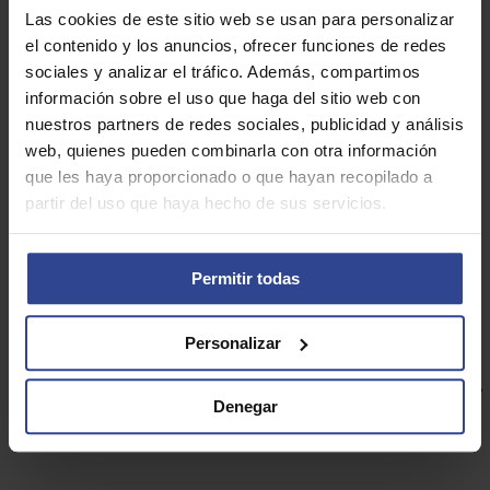
Las cookies de este sitio web se usan para personalizar
Fecha
08/03/2022
Inicio:
el contenido y los anuncios, ofrecer funciones de redes
Fecha Fin:
08/03/2022
sociales y analizar el tráfico. Además, compartimos
Duración
De 13:30 a 14:30 horas
información sobre el uso que haga del sitio web con
Precio:
Gratuita
nuestros partners de redes sociales, publicidad y análisis
web, quienes pueden combinarla con otra información
que les haya proporcionado o que hayan recopilado a
RELLENA EL SIGUIENTE
partir del uso que haya hecho de sus servicios.
FORMULARIO
Permitir todas
Personalizar
CURSO DE ESPECIALIZACIÓN.
PREMATRICULACIÓN A TRAVÉS DEL
SIGUIENTE ENLACE
Denegar