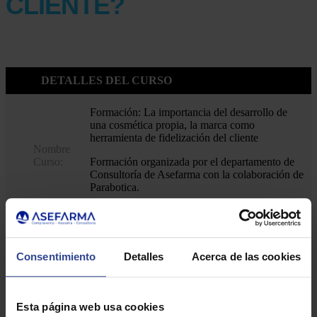
CLIENTE?
DETALLES DEL CURSO
Formación: La importancia del desarrollo de
una cosmética propia, la marca como
herramienta de fidelización del cliente
Nombre
Curso:
Formación organizada por el departamento de
Consultoría de Asefarma con la colaboración de
Parabotica.
DEPARTAMENTO DE CONSULTORÍA DE
ASEFARMA
Descripción
Contaremos con Ana Villadangos, jefa de
Consentimiento
Detalles
Acerca de las cookies
del Curso:
ventas, y con Alicia Lavernia, responsable de
marketing de Parabotica y OHO.
Espacio Asefarma (C/Sta Engracia, 30).
Esta página web usa cookies
Lugar:
Posibilidad de seguir la sesión vía Teams