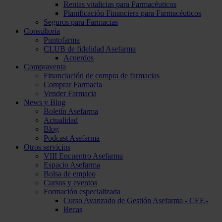
Rentas vitalicias para Farmacéuticos
Planificación Financiera para Farmacéuticos
Seguros para Farmacias
Consultoría
Puntofarma
CLUB de fidelidad Asefarma
Acuerdos
Compraventa
Financiación de compra de farmacias
Comprar Farmacia
Vender Farmacia
News y Blog
Boletín Asefarma
Actualidad
Blog
Podcast Asefarma
Otros servicios
VIII Encuentro Asefarma
Espacio Asefarma
Bolsa de empleo
Cursos y eventos
Formación especializada
Curso Avanzado de Gestión Asefarma - CEF.-
Becas