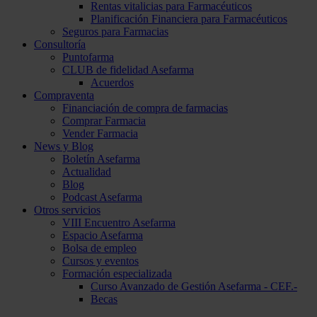
Rentas vitalicias para Farmacéuticos
Planificación Financiera para Farmacéuticos
Seguros para Farmacias
Consultoría
Puntofarma
CLUB de fidelidad Asefarma
Acuerdos
Compraventa
Financiación de compra de farmacias
Comprar Farmacia
Vender Farmacia
News y Blog
Boletín Asefarma
Actualidad
Blog
Podcast Asefarma
Otros servicios
VIII Encuentro Asefarma
Espacio Asefarma
Bolsa de empleo
Cursos y eventos
Formación especializada
Curso Avanzado de Gestión Asefarma - CEF.-
Becas