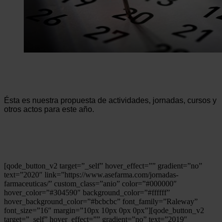
Ésta es nuestra propuesta de actividades, jornadas, cursos y
otros actos para este año.
[qode_button_v2 target=”_self” hover_effect=”” gradient=”no”
text=”2020″ link=”https://www.asefarma.com/jornadas-
farmaceuticas/” custom_class=”anio” color=”#000000″
hover_color=”#304590″ background_color=”#ffffff”
hover_background_color=”#bcbcbc” font_family=”Raleway”
font_size=”16″ margin=”10px 10px 0px 0px”][qode_button_v2
target=”_self” hover_effect=”” gradient=”no” text=”2019″