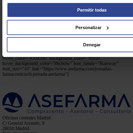
font_weight=”700″ hover_effect=”” gradient=”no”
Permitir todas
text=”FARMADAY: CLAVES PARA LA FARMACIA DE HOY”
custom_class=”caja_jornada” color=”#000000″
hover_color=”#304590″ background_color=”#ffffff”
hover_background_color=”#bcbcbc” font_family=”Raleway”
Personalizar
font_size=”16″ link=”https://www.asefarma.com/jornadas-
farmaceuticas/farmaday-claves-para-la-farmacia-de-hoy”]
[qode_button_v2 target=”_self” font_weight=”700″
Denegar
hover_effect=”” gradient=”no” text=”II JORNADA ASEFARMA”
custom_class=”caja_jornada” color=”#000000″
hover_color=”#304590″ background_color=”#ffffff”
hover_background_color=”#bcbcbc” font_family=”Raleway”
font_size=”16″ link=”https://www.asefarma.com/jornadas-
farmaceuticas/ii-jornada-asefarma”]
Oficinas centrales Madrid:
C/ General Arrando, 9
28010 Madrid.