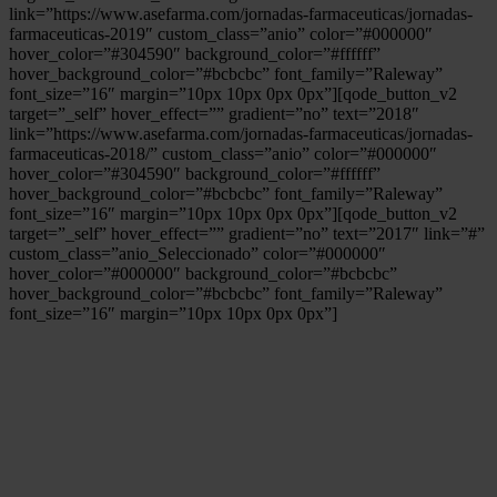
link=”https://www.asefarma.com/jornadas-farmaceuticas/jornadas-
farmaceuticas-2019″ custom_class=”anio” color=”#000000″
hover_color=”#304590″ background_color=”#ffffff”
hover_background_color=”#bcbcbc” font_family=”Raleway”
font_size=”16″ margin=”10px 10px 0px 0px”][qode_button_v2
target=”_self” hover_effect=”” gradient=”no” text=”2018″
link=”https://www.asefarma.com/jornadas-farmaceuticas/jornadas-
farmaceuticas-2018/” custom_class=”anio” color=”#000000″
hover_color=”#304590″ background_color=”#ffffff”
hover_background_color=”#bcbcbc” font_family=”Raleway”
font_size=”16″ margin=”10px 10px 0px 0px”][qode_button_v2
target=”_self” hover_effect=”” gradient=”no” text=”2017″ link=”#”
custom_class=”anio_Seleccionado” color=”#000000″
hover_color=”#000000″ background_color=”#bcbcbc”
hover_background_color=”#bcbcbc” font_family=”Raleway”
font_size=”16″ margin=”10px 10px 0px 0px”]
A CONTINUACIÓN SE DETALLAN ALGUNAS
DE LAS CONVOCATORIAS PARA 2017: