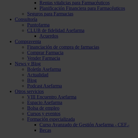
Rentas vitalicias para Farmacéuticos
Planificación Financiera para Farmacéuticos
Seguros para Farmacias
Consultoría
Puntofarma
CLUB de fidelidad Asefarma
Acuerdos
Compraventa
Financiación de compra de farmacias
Comprar Farmacia
Vender Farmacia
News y Blog
Boletín Asefarma
Actualidad
Blog
Podcast Asefarma
Otros servicios
VIII Encuentro Asefarma
Espacio Asefarma
Bolsa de empleo
Cursos y eventos
Formación especializada
Curso Avanzado de Gestión Asefarma - CEF.-
Becas