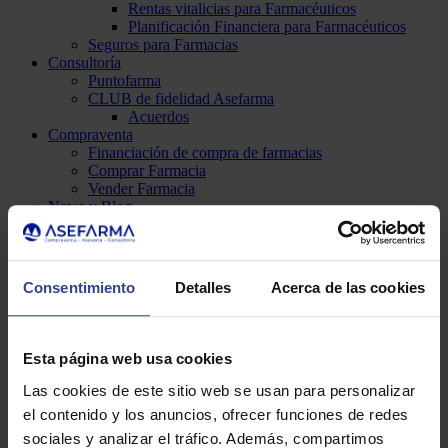
Rentas vitalicias para Farmacéuticos
Planificación Financiera para Farmacéuticos
Seguros para Farmacias
Consultoría
Puntofarma
CLUB de fidelidad Asefarma
Acuerdos
Compraventa
Financiación de compra de farmacias
Comprar Farmacia
Vender Farmacia
News y Blog
Boletín Asefarma
Actualidad
Blog
Podcast Asefarma
Consentimiento
Detalles
Acerca de las cookies
Otros servicios
VIII Encuentro Asefarma
Espacio Asefarma
Bolsa de empleo
Esta página web usa cookies
Cursos y eventos
Formación especializada
Las cookies de este sitio web se usan para personalizar
Curso Avanzado de Gestión Asefarma - CEF.-
el contenido y los anuncios, ofrecer funciones de redes
Becas
sociales y analizar el tráfico. Además, compartimos