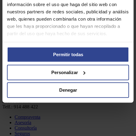
Comprar farmacia
información sobre el uso que haga del sitio web con
Comprar farmacia
PLAZA DE ASEFARMA
Gestor documental
nuestros partners de redes sociales, publicidad y análisis
CONTACTO
web, quienes pueden combinarla con otra información
LLÁMANOS
|
914 488 422
que les haya proporcionado o que hayan recopilado a
partir del uso que haya hecho de sus servicios.
Boletín marzo 2022
Permitir todas
Inicio
/
Boletines
/
Boletín marzo 2022
Descargar boletín
Personalizar
Denegar
Oficinas centrales Madrid:
C/ General Arrando, 9
28010 Madrid.
Telf.: 914 488 422
Compraventa
Asesoría
Consultoría
Seguros