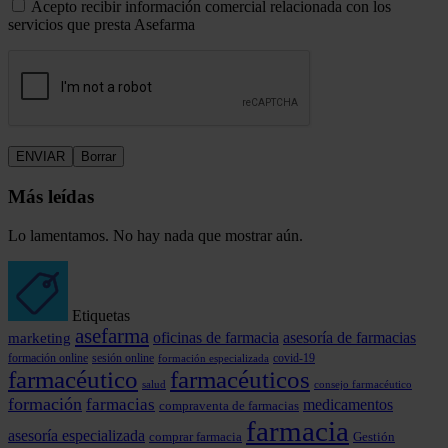
Acepto recibir información comercial relacionada con los
servicios que presta Asefarma
Más leídas
Lo lamentamos. No hay nada que mostrar aún.
Etiquetas
asefarma
marketing
oficinas de farmacia
asesoría de farmacias
formación online
covid-19
sesión online
formación especializada
farmacéutico
farmacéuticos
consejo farmacéutico
salud
formación
farmacias
medicamentos
compraventa de farmacias
farmacia
asesoría especializada
comprar farmacia
Gestión