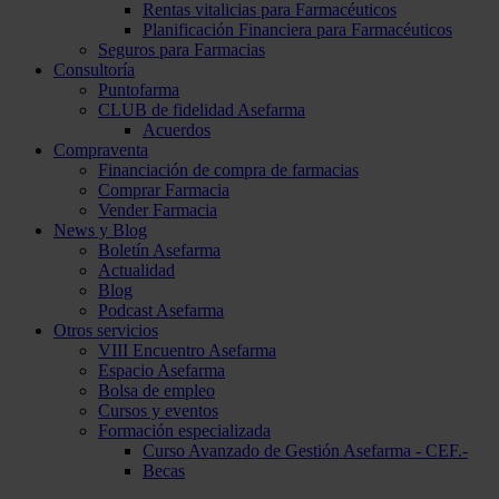
Rentas vitalicias para Farmacéuticos
Planificación Financiera para Farmacéuticos
Seguros para Farmacias
Consultoría
Puntofarma
CLUB de fidelidad Asefarma
Acuerdos
Compraventa
Financiación de compra de farmacias
Comprar Farmacia
Vender Farmacia
News y Blog
Boletín Asefarma
Actualidad
Blog
Podcast Asefarma
Otros servicios
VIII Encuentro Asefarma
Espacio Asefarma
Bolsa de empleo
Cursos y eventos
Formación especializada
Curso Avanzado de Gestión Asefarma - CEF.-
Becas