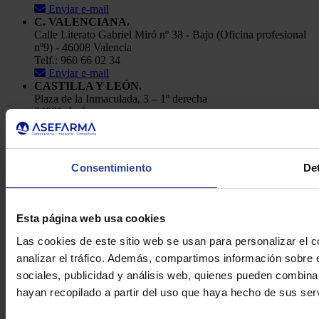
Enviar e-mail
C. VALENCIANA.
Calle Literato Gabriel Miró nº 38 - Bajo (Oficina profesional
nº9) - 46008 Valencia
Telf.: 960 66 02 34
Enviar e-mail
CASTILLA Y LEÓN.
Plaza de la Inmaculada, 3 – 1º derecha
24001, León
Telf.: 91 448 84 22
Enviar e-mail
Política de Privacidad
Consentimiento
Det
Aviso Legal
Cookies
Asefarma © 2026
Esta página web usa cookies
Las cookies de este sitio web se usan para personalizar el c
analizar el tráfico. Además, compartimos información sobre 
sociales, publicidad y análisis web, quienes pueden combina
hayan recopilado a partir del uso que haya hecho de sus serv