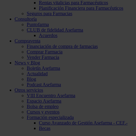
Rentas vitalicias para Farmacéuticos
Planificación Financiera para Farmacéuticos
Seguros para Farmacias
Consultoría
Puntofarma
CLUB de fidelidad Asefarma
Acuerdos
Compraventa
Financiación de compra de farmacias
Comprar Farmacia
Vender Farmacia
News y Blog
Boletín Asefarma
Actualidad
Blog
Podcast Asefarma
Otros servicios
VIII Encuentro Asefarma
Espacio Asefarma
Bolsa de empleo
Cursos y eventos
Formación especializada
Curso Avanzado de Gestión Asefarma - CEF.-
Becas