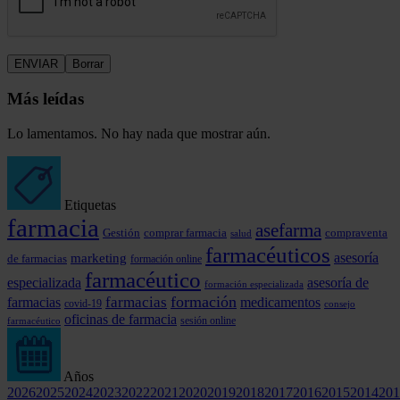
Más leídas
Lo lamentamos. No hay nada que mostrar aún.
Etiquetas
farmacia
asefarma
comprar farmacia
Gestión
compraventa
salud
farmacéuticos
marketing
asesoría
de farmacias
formación online
farmacéutico
especializada
asesoría de
formación especializada
formación
farmacias
farmacias
medicamentos
covid-19
consejo
oficinas de farmacia
farmacéutico
sesión online
Años
2026
2025
2024
2023
2022
2021
2020
2019
2018
2017
2016
2015
2014
201