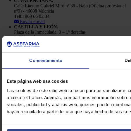
C. VALENCIANA.
Calle Literato Gabriel Miró nº 38 - Bajo (Oficina profesional
nº9) - 46008 Valencia
Telf.: 960 66 02 34
Enviar e-mail
CASTILLA Y LEÓN.
Plaza de la Inmaculada, 3 – 1º derecha
24001, León
Telf.: 91 448 84 22
Enviar e-mail
Política de Privacidad
Consentimiento
Det
Aviso Legal
Cookies
Asefarma © 2026
Esta página web usa cookies
Las cookies de este sitio web se usan para personalizar el c
analizar el tráfico. Además, compartimos información sobre 
sociales, publicidad y análisis web, quienes pueden combina
hayan recopilado a partir del uso que haya hecho de sus serv