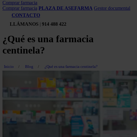
Comprar farmacia
Comprar farmacia
PLAZA DE ASEFARMA
Gestor documental
CONTACTO
LLÁMANOS
|
914 488 422
¿Qué es una farmacia
centinela?
Inicio
/
Blog
/
¿Qué es una farmacia centinela?