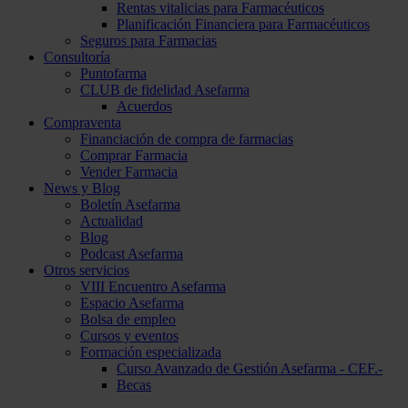
Rentas vitalicias para Farmacéuticos
Planificación Financiera para Farmacéuticos
Seguros para Farmacias
Consultoría
Puntofarma
CLUB de fidelidad Asefarma
Acuerdos
Compraventa
Financiación de compra de farmacias
Comprar Farmacia
Vender Farmacia
News y Blog
Boletín Asefarma
Actualidad
Blog
Podcast Asefarma
Otros servicios
VIII Encuentro Asefarma
Espacio Asefarma
Bolsa de empleo
Cursos y eventos
Formación especializada
Curso Avanzado de Gestión Asefarma - CEF.-
Becas