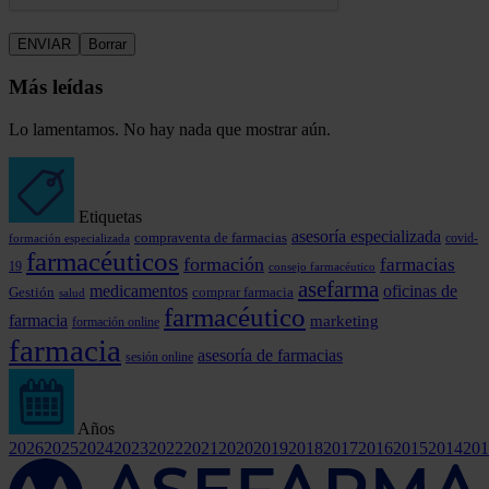
Más leídas
Lo lamentamos. No hay nada que mostrar aún.
Etiquetas
asesoría especializada
compraventa de farmacias
covid-
formación especializada
farmacéuticos
formación
farmacias
19
consejo farmacéutico
asefarma
medicamentos
oficinas de
comprar farmacia
Gestión
salud
farmacéutico
farmacia
marketing
formación online
farmacia
asesoría de farmacias
sesión online
Años
2026
2025
2024
2023
2022
2021
2020
2019
2018
2017
2016
2015
2014
201