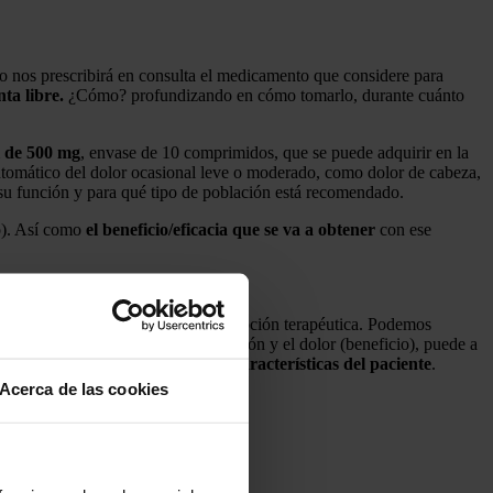
o nos prescribirá en consulta el medicamento que considere para
ta libre.
¿Cómo? profundizando en cómo tomarlo, durante cuánto
 de 500 mg
, envase de 10 comprimidos, que se puede adquirir en la
intomático del dolor ocasional leve o moderado, como dolor de cabeza,
 su función y para qué tipo de población está recomendado.
o). Así como
el beneficio/eficacia que se va a obtener
con ese
ncomitantes… para elegir la mejor opción terapéutica. Podemos
 indicado para reducir la inflamación y el dolor (beneficio), puede a
 prescripción en función de las características del paciente
.
Acerca de las cookies