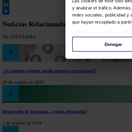
Las cookies de este sitio we
WhatsApp
y analizar el tráfico. Ademá
LinkedIn
redes sociales, publicidad y
Compartir
que hayan recopilado a parti
Noticias Relacionadas
DE ASEFARMA
Denegar
¿Se pueden vender medicamentos extranjeros?
26 de octubre de 2020
Inspección de farmacia, ¿cómo afrontarla?
2 de octubre de 2019