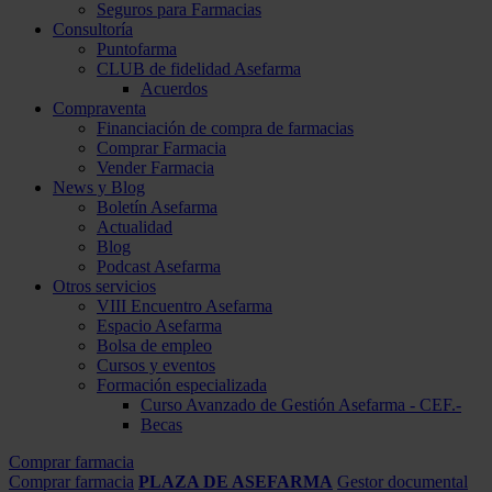
Seguros para Farmacias
Consultoría
Puntofarma
CLUB de fidelidad Asefarma
Acuerdos
Compraventa
Financiación de compra de farmacias
Comprar Farmacia
Vender Farmacia
News y Blog
Boletín Asefarma
Actualidad
Blog
Podcast Asefarma
Otros servicios
VIII Encuentro Asefarma
Espacio Asefarma
Bolsa de empleo
Cursos y eventos
Formación especializada
Curso Avanzado de Gestión Asefarma - CEF.-
Becas
Comprar farmacia
Comprar farmacia
PLAZA DE ASEFARMA
Gestor documental