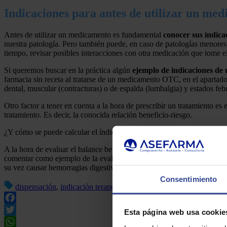
Indicaciones para antes de utilizar un me
Antes de utilizar un medicamento es fundamental
conocer sus indica
nuestra patología. Pero también puede, en caso de patologías menores
tiempo, revisar posibles interacciones con otra medicación que tome e
Si queremos buscar en la práctica algún
ejemplo de indicaciones d
farmacia sin receta al tratarse de un medicamento OTC, en el apartado
dental, muscular (contracturas) o de espalda (lumbalgia) y estados f
Otro factor a tener en cuenta a la hora de prescribir un tratamiento es 
tratamiento. Es decir, la conocida relación beneficio-riesgo.
¿Y cómo se puede calcular el índice beneficio-riesgo de un medicame
A la hora de evaluar el balance beneficio-riesgo de un medicamento, 
comentar como ejemplo de la evaluación de ese equilibrio una prescrip
su vez causar hemorragias digestivas o aumentar el riesgo cardiovascu
Consentimiento
dispensación
,
indicación terapéutica
,
indicaciones del medicament
Facebook
Esta página web usa cookie
Twitter