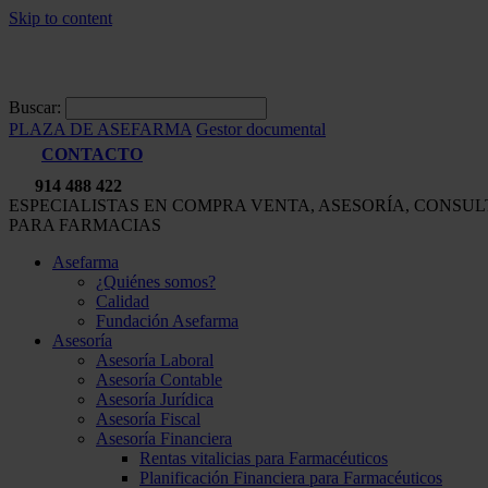
Skip to content
Buscar:
PLAZA DE ASEFARMA
Gestor documental
CONTACTO
914 488 422
ESPECIALISTAS EN COMPRA VENTA, ASESORÍA, CONSU
PARA FARMACIAS
Asefarma
¿Quiénes somos?
Calidad
Fundación Asefarma
Asesoría
Asesoría Laboral
Asesoría Contable
Asesoría Jurídica
Asesoría Fiscal
Asesoría Financiera
Rentas vitalicias para Farmacéuticos
Planificación Financiera para Farmacéuticos