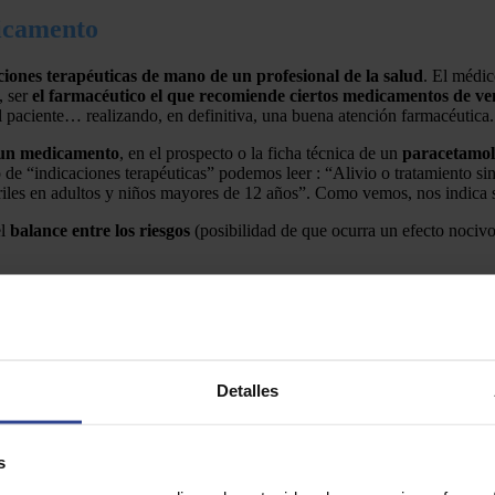
dicamento
ciones terapéuticas de mano de un profesional de la salud
. El médic
, ser
el farmacéutico el que recomiende ciertos medicamentos de ven
l paciente… realizando, en definitiva, una buena atención farmacéutica.
e un medicamento
, en el prospecto o la ficha técnica de un
paracetamol
 de “indicaciones terapéuticas” podemos leer : “Alivio o tratamiento s
ebriles en adultos y niños mayores de 12 años”. Como vemos, nos indica
el
balance entre los riesgos
(posibilidad de que ocurra un efecto nociv
nto?
el médico deberá revisar la
historia clínica
del paciente, tratamientos co
ción muy frecuente, el tratamiento con AINEs. En este caso, un fármaco
lar (riesgo), lo que habrá que
analizar en profundidad a la hora de la
Detalles
o
,
s