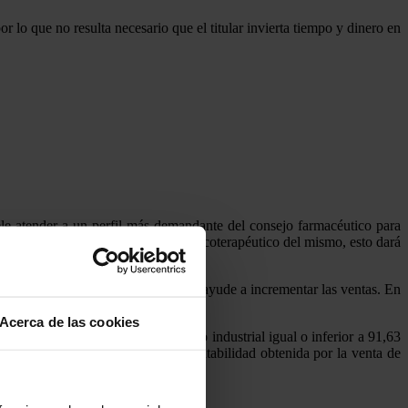
r lo que no resulta necesario que el titular invierta tiempo y dinero en
le atender a un perfil más demandante del consejo farmacéutico para
o y realiza un buen seguimiento farmacoterapéutico del mismo, esto dará
uier otra acción comercial que nos ayude a incrementar las ventas. En
Acerca de las cookies
ya que aquellos productos de precio industrial igual o inferior a 91,63
s Reales Decretos por lo que la rentabilidad obtenida por la venta de