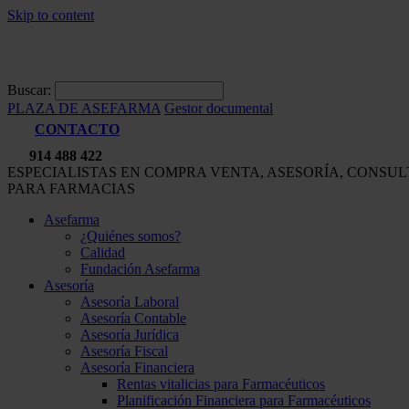
Skip to content
Buscar:
PLAZA DE ASEFARMA
Gestor documental
CONTACTO
914 488 422
ESPECIALISTAS EN COMPRA VENTA, ASESORÍA, CONSU
PARA FARMACIAS
Asefarma
¿Quiénes somos?
Calidad
Fundación Asefarma
Asesoría
Asesoría Laboral
Asesoría Contable
Asesoría Jurídica
Asesoría Fiscal
Asesoría Financiera
Rentas vitalicias para Farmacéuticos
Planificación Financiera para Farmacéuticos