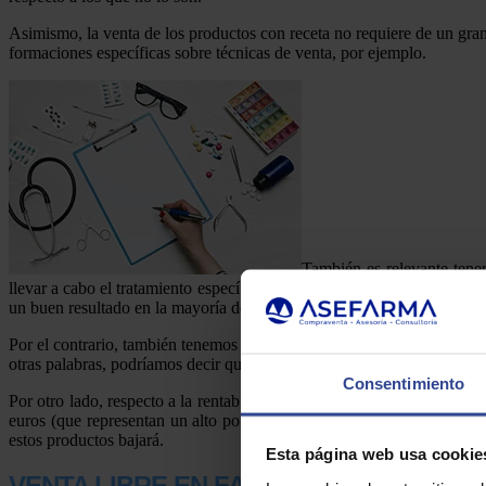
Asimismo, la venta de los productos con receta no requiere de un gran e
formaciones específicas sobre técnicas de venta, por ejemplo.
También es relevante tene
llevar a cabo el tratamiento específico que le ha prescrito su médico.
un buen resultado en la mayoría de los casos. El farmacéutico podrá c
Por el contrario, también tenemos algunas desventajas porque con est
otras palabras, podríamos decir que, en cierto sentido, las ventas de s
Consentimiento
Por otro lado, respecto a la rentabilidad que nos ofrece la venta de p
euros (que representan un alto porcentaje de las ventas) es de un 27
estos productos bajará.
Esta página web usa cookie
VENTA LIBRE EN FARMACIA