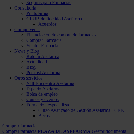
Seguros para Farmacias
Consultoría
Puntofarma
CLUB de fidelidad Asefarma
Acuerdos
Compraventa
Financiación de compra de farmacias
Comprar Farmacia
Vender Farmacia
News y Blog
Boletín Asefarma
Actualidad
Blog
Podcast Asefarma
Otros servicios
VIII Encuentro Asefarma
Espacio Asefarma
Bolsa de empleo
Cursos y eventos
Formación especializada
Curso Avanzado de Gestión Asefarma - CEF.-
Becas
Comprar farmacia
Comprar farmacia
PLAZA DE ASEFARMA
Gestor documental