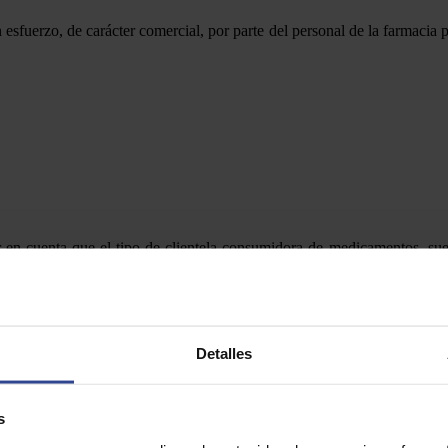
sfuerzo, de carácter comercial, por parte del personal de la farmacia po
r en cuenta que el tipo de clientela consumidora de medicamentos, sue
 Si el personal de la farmacia ofrece un servicio correcto en este sentid
ontar poco a poco con una clientela más fidelizada.
e tipo de productos no podemos realizar promociones, campañas o cualq
eguro están más limitadas.
Detalles
roductos con recetas, también podemos señalar que está limitada por ley 
,90%. Además, estas ventas se verán afectadas por los descuentos de lo
s