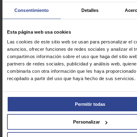
Teléfono:*
Consentimiento
Detalles
Acerc
Email:*
Esta página web usa cookies
Las cookies de este sitio web se usan para personalizar el c
Consulta:*
anuncios, ofrecer funciones de redes sociales y analizar el t
compartimos información sobre el uso que haga del sitio we
partners de redes sociales, publicidad y análisis web, quien
combinarla con otra información que les haya proporcionado
recopilado a partir del uso que haya hecho de sus servicios.
Acepto la
política de privacidad*
Permitir todas
Acepto recibir información comercial relacionada con los
servicios que presta Asefarma
Personalizar