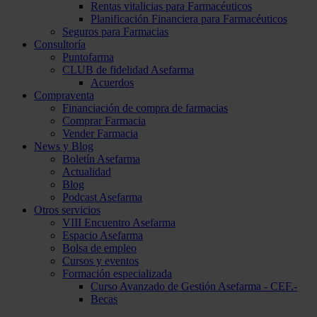
Rentas vitalicias para Farmacéuticos
Planificación Financiera para Farmacéuticos
Seguros para Farmacias
Consultoría
Puntofarma
CLUB de fidelidad Asefarma
Acuerdos
Compraventa
Financiación de compra de farmacias
Comprar Farmacia
Vender Farmacia
News y Blog
Boletín Asefarma
Actualidad
Blog
Podcast Asefarma
Otros servicios
VIII Encuentro Asefarma
Espacio Asefarma
Bolsa de empleo
Cursos y eventos
Formación especializada
Curso Avanzado de Gestión Asefarma - CEF.-
Becas