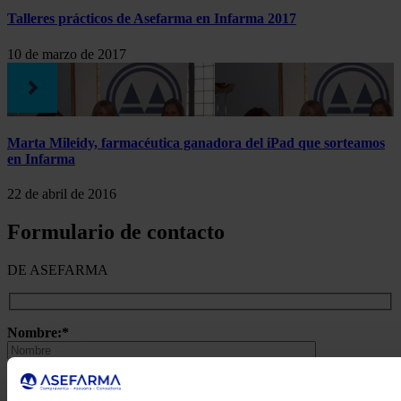
Talleres prácticos de Asefarma en Infarma 2017
10 de marzo de 2017
Marta Mileidy, farmacéutica ganadora del iPad que sorteamos
en Infarma
22 de abril de 2016
Formulario de contacto
DE ASEFARMA
Nombre:*
Apellidos:*