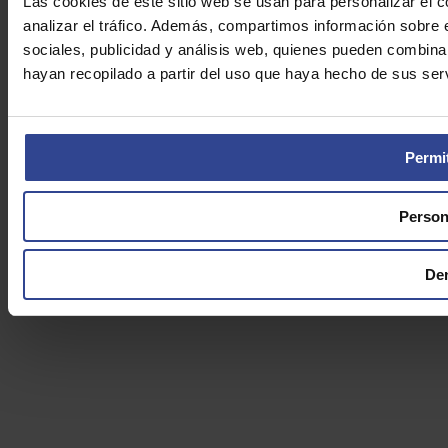
Las cookies de este sitio web se usan para personalizar el c
analizar el tráfico. Además, compartimos información sobre 
sociales, publicidad y análisis web, quienes pueden combina
hayan recopilado a partir del uso que haya hecho de sus serv
Permit
Person
De