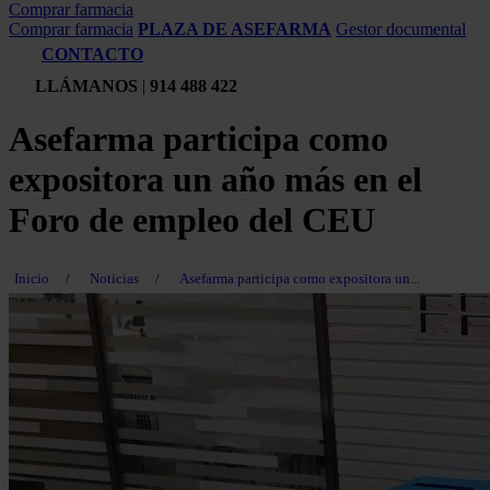
Comprar farmacia
Comprar farmacia
PLAZA DE ASEFARMA
Gestor documental
CONTACTO
LLÁMANOS
|
914 488 422
Asefarma participa como
expositora un año más en el
Foro de empleo del CEU
Inicio
/
Noticias
/
Asefarma participa como expositora un...