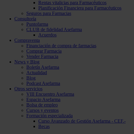
Rentas vitalicias para Farmacéuticos
Planificación Financiera para Farmacéuticos
Seguros para Farmacias
Consultoría
Puntofarma
CLUB de fidelidad Asefarma
Acuerdos
Compraventa
Financiación de compra de farmacias
Comprar Farmacia
Vender Farmacia
News y Blog
Boletín Asefarma
Actualidad
Blog
Podcast Asefarma
Otros servicios
VIII Encuentro Asefarma
Espacio Asefarma
Bolsa de empleo
Cursos y eventos
Formación especializada
Curso Avanzado de Gestión Asefarma - CEF.-
Becas