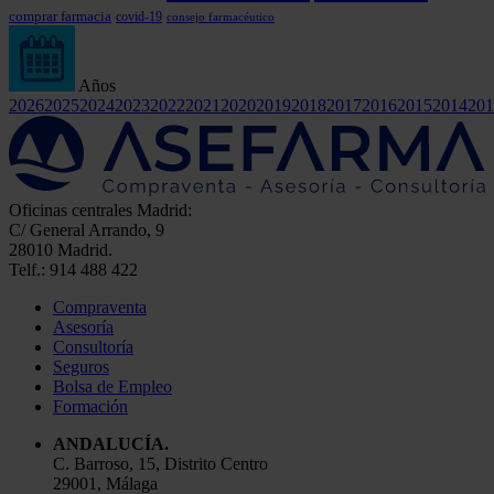
comprar farmacia
covid-19
consejo farmacéutico
Años
2026
2025
2024
2023
2022
2021
2020
2019
2018
2017
2016
2015
2014
201
Oficinas centrales Madrid:
C/ General Arrando, 9
28010 Madrid.
Telf.: 914 488 422
Compraventa
Asesoría
Consultoría
Seguros
Bolsa de Empleo
Formación
ANDALUCÍA.
C. Barroso, 15, Distrito Centro
29001, Málaga