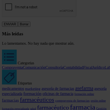
Más leídas
Lo lamentamos. No hay nada que mostrar aún.
Categorias
Compraventa
Comunicación
Consultoría
Contabilidad
Fiscal
Jurídico
Lab
Etiquetas
asefarma
medicamentos
marketing
asesoría de farmacias
asesoría
formación
especializada
oficinas de farmacia
formación online
farmacéuticos
farmacias
compraventa de farmacias
sesión online
farmacia
farmacéutico
Gestión
formación especializada
salud