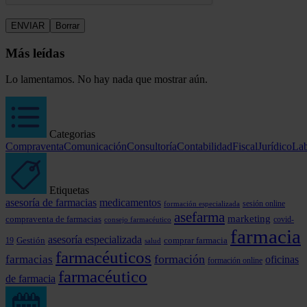
Más leídas
Lo lamentamos. No hay nada que mostrar aún.
Categorias
Compraventa
Comunicación
Consultoría
Contabilidad
Fiscal
Jurídico
Lab
Etiquetas
asesoría de farmacias
medicamentos
formación especializada
sesión online
asefarma
marketing
compraventa de farmacias
covid-
consejo farmacéutico
farmacia
asesoría especializada
comprar farmacia
19
Gestión
salud
farmacéuticos
formación
farmacias
oficinas
formación online
farmacéutico
de farmacia