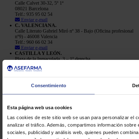
Calle Calvet 30-32, 5º 1ª
08021 Barcelona
Telf.: 935 95 02 54
Enviar e-mail
C. VALENCIANA.
Calle Literato Gabriel Miró nº 38 - Bajo (Oficina profesional
nº9) - 46008 Valencia
Telf.: 960 66 02 34
Enviar e-mail
CASTILLA Y LEÓN.
Plaza de la Inmaculada, 3 – 1º derecha
24001, León
Telf.: 91 448 84 22
Enviar e-mail
Consentimiento
Det
Política de Privacidad
Aviso Legal
Cookies
Asefarma © 2026
Esta página web usa cookies
Las cookies de este sitio web se usan para personalizar el c
analizar el tráfico. Además, compartimos información sobre 
sociales, publicidad y análisis web, quienes pueden combina