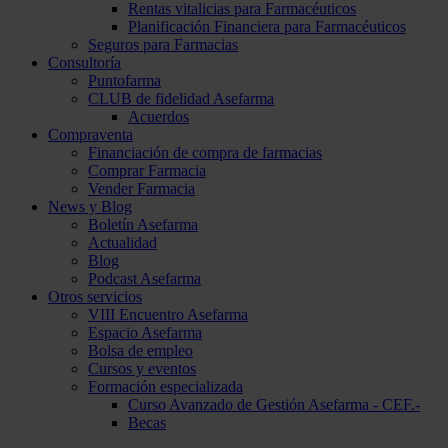
Rentas vitalicias para Farmacéuticos
Planificación Financiera para Farmacéuticos
Seguros para Farmacias
Consultoría
Puntofarma
CLUB de fidelidad Asefarma
Acuerdos
Compraventa
Financiación de compra de farmacias
Comprar Farmacia
Vender Farmacia
News y Blog
Boletín Asefarma
Actualidad
Blog
Podcast Asefarma
Otros servicios
VIII Encuentro Asefarma
Espacio Asefarma
Bolsa de empleo
Cursos y eventos
Formación especializada
Curso Avanzado de Gestión Asefarma - CEF.-
Becas