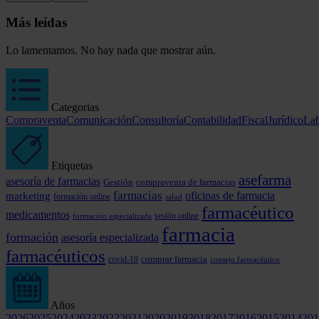
Más leídas
Lo lamentamos. No hay nada que mostrar aún.
Categorias
Compraventa
Comunicación
Consultoría
Contabilidad
Fiscal
Jurídico
Lab
Etiquetas
asefarma
asesoría de farmacias
Gestión
compraventa de farmacias
farmacias
marketing
oficinas de farmacia
formación online
salud
farmacéutico
medicamentos
formación especializada
sesión online
farmacia
formación
asesoría especializada
farmacéuticos
comprar farmacia
covid-19
consejo farmacéutico
Años
2026
2025
2024
2023
2022
2021
2020
2019
2018
2017
2016
2015
2014
201