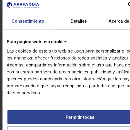
Consentimiento
Detalles
Acerca de 
10 consejos de Asefarma si está pensando en vender por
Internet
Esta página web usa cookies
27 de enero de 2015
Las cookies de este sitio web se usan para personalizar el c
Formulario de contacto
los anuncios, ofrecer funciones de redes sociales y analizar e
Además, compartimos información sobre el uso que haga del
DE ASEFARMA
con nuestros partners de redes sociales, publicidad y anális
quienes pueden combinarla con otra información que les ha
proporcionado o que hayan recopilado a partir del uso que 
Nombre:*
de sus servicios.
Apellidos:*
Permitir todas
Teléfono:*