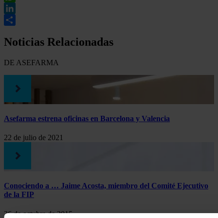
WhatsApp
LinkedIn
Compartir
Noticias Relacionadas
DE ASEFARMA
Asefarma estrena oficinas en Barcelona y Valencia
22 de julio de 2021
Conociendo a … Jaime Acosta, miembro del Comité Ejecutivo
de la FIP
26 de octubre de 2015