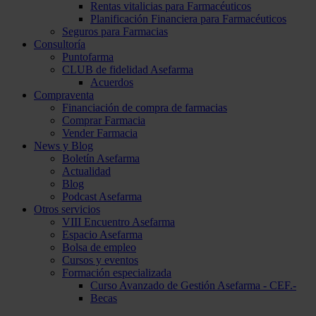
Rentas vitalicias para Farmacéuticos
Planificación Financiera para Farmacéuticos
Seguros para Farmacias
Consultoría
Puntofarma
CLUB de fidelidad Asefarma
Acuerdos
Compraventa
Financiación de compra de farmacias
Comprar Farmacia
Vender Farmacia
News y Blog
Boletín Asefarma
Actualidad
Blog
Podcast Asefarma
Otros servicios
VIII Encuentro Asefarma
Espacio Asefarma
Bolsa de empleo
Cursos y eventos
Formación especializada
Curso Avanzado de Gestión Asefarma - CEF.-
Becas