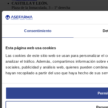
CASTILLA Y LEÓN.
Plaza de la Inmaculada, 3 – 1º derecha
24001, León
Telf.: 91 448 84 22
Enviar e-mail
Política de Privacidad
Consentimiento
Det
Aviso Legal
Cookies
Asefarma © 2026
Esta página web usa cookies
Las cookies de este sitio web se usan para personalizar el c
analizar el tráfico. Además, compartimos información sobre 
sociales, publicidad y análisis web, quienes pueden combina
hayan recopilado a partir del uso que haya hecho de sus serv
Permit
Person