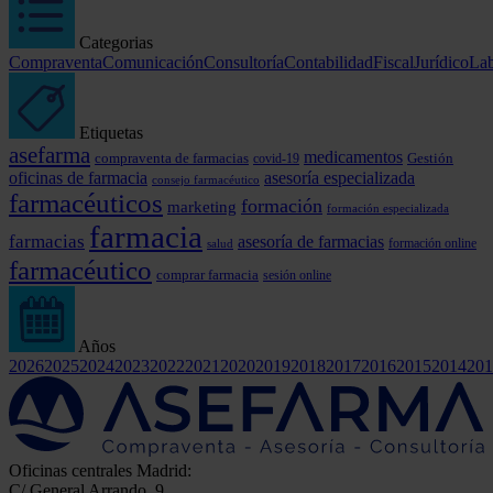
Categorias
Compraventa
Comunicación
Consultoría
Contabilidad
Fiscal
Jurídico
Lab
Etiquetas
asefarma
medicamentos
compraventa de farmacias
covid-19
Gestión
oficinas de farmacia
asesoría especializada
consejo farmacéutico
farmacéuticos
formación
marketing
formación especializada
farmacia
farmacias
asesoría de farmacias
formación online
salud
farmacéutico
comprar farmacia
sesión online
Años
2026
2025
2024
2023
2022
2021
2020
2019
2018
2017
2016
2015
2014
201
Oficinas centrales Madrid:
C/ General Arrando, 9