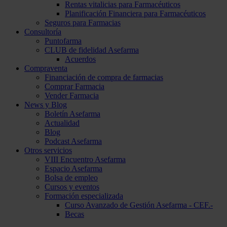
Rentas vitalicias para Farmacéuticos
Planificación Financiera para Farmacéuticos
Seguros para Farmacias
Consultoría
Puntofarma
CLUB de fidelidad Asefarma
Acuerdos
Compraventa
Financiación de compra de farmacias
Comprar Farmacia
Vender Farmacia
News y Blog
Boletín Asefarma
Actualidad
Blog
Podcast Asefarma
Otros servicios
VIII Encuentro Asefarma
Espacio Asefarma
Bolsa de empleo
Cursos y eventos
Formación especializada
Curso Avanzado de Gestión Asefarma - CEF.-
Becas