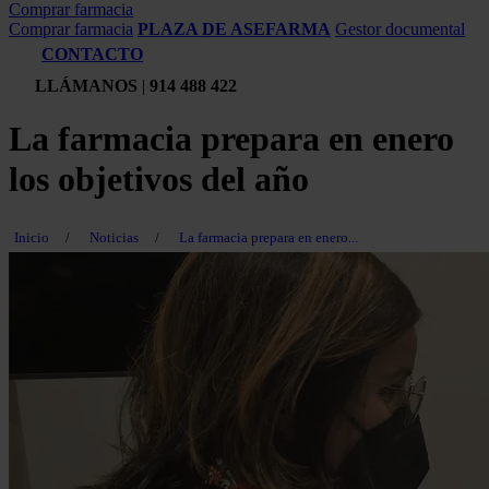
Comprar farmacia
Comprar farmacia
PLAZA DE ASEFARMA
Gestor documental
CONTACTO
LLÁMANOS
|
914 488 422
La farmacia prepara en enero
los objetivos del año
Inicio
/
Noticias
/
La farmacia prepara en enero...