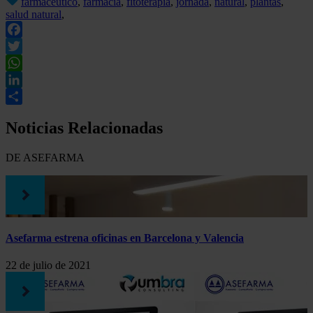
farmacéutico
,
farmacia
,
fitoterapia
,
jornada
,
natural
,
plantas
,
salud natural
,
Facebook
Twitter
WhatsApp
LinkedIn
Compartir
Noticias Relacionadas
DE ASEFARMA
Asefarma estrena oficinas en Barcelona y Valencia
22 de julio de 2021