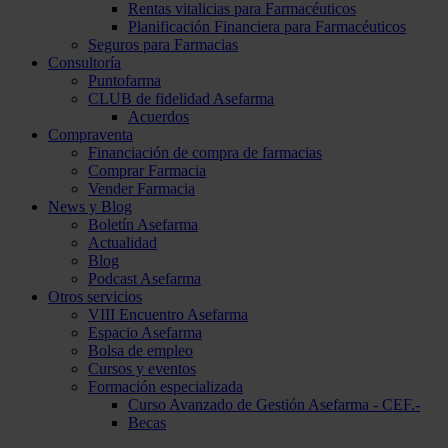
Rentas vitalicias para Farmacéuticos
Planificación Financiera para Farmacéuticos
Seguros para Farmacias
Consultoría
Puntofarma
CLUB de fidelidad Asefarma
Acuerdos
Compraventa
Financiación de compra de farmacias
Comprar Farmacia
Vender Farmacia
News y Blog
Boletín Asefarma
Actualidad
Blog
Podcast Asefarma
Otros servicios
VIII Encuentro Asefarma
Espacio Asefarma
Bolsa de empleo
Cursos y eventos
Formación especializada
Curso Avanzado de Gestión Asefarma - CEF.-
Becas