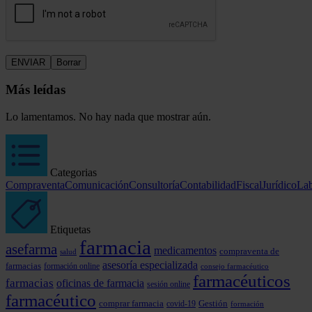
Más leídas
Lo lamentamos. No hay nada que mostrar aún.
Categorias
Compraventa
Comunicación
Consultoría
Contabilidad
Fiscal
Jurídico
Lab
Etiquetas
farmacia
asefarma
medicamentos
compraventa de
salud
asesoría especializada
farmacias
formación online
consejo farmacéutico
farmacéuticos
farmacias
oficinas de farmacia
sesión online
farmacéutico
comprar farmacia
covid-19
Gestión
formación