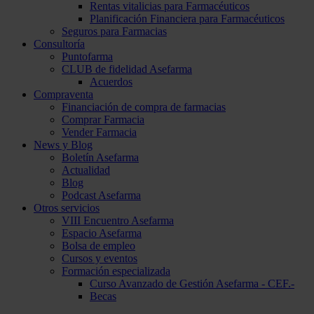
Rentas vitalicias para Farmacéuticos
Planificación Financiera para Farmacéuticos
Seguros para Farmacias
Consultoría
Puntofarma
CLUB de fidelidad Asefarma
Acuerdos
Compraventa
Financiación de compra de farmacias
Comprar Farmacia
Vender Farmacia
News y Blog
Boletín Asefarma
Actualidad
Blog
Podcast Asefarma
Otros servicios
VIII Encuentro Asefarma
Espacio Asefarma
Bolsa de empleo
Cursos y eventos
Formación especializada
Curso Avanzado de Gestión Asefarma - CEF.-
Becas