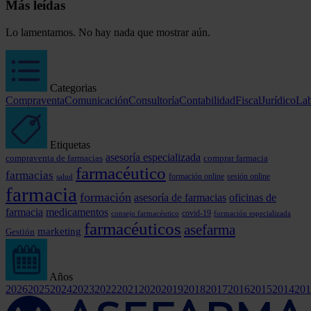
Más leídas
Lo lamentamos. No hay nada que mostrar aún.
Categorias
Compraventa
Comunicación
Consultoría
Contabilidad
Fiscal
Jurídico
Lab
Etiquetas
asesoría especializada
comprar farmacia
compraventa de farmacias
farmacéutico
farmacias
formación online
sesión online
salud
farmacia
formación
asesoría de farmacias
oficinas de
farmacia
medicamentos
covid-19
consejo farmacéutico
formación especializada
farmacéuticos
asefarma
marketing
Gestión
Años
2026
2025
2024
2023
2022
2021
2020
2019
2018
2017
2016
2015
2014
201