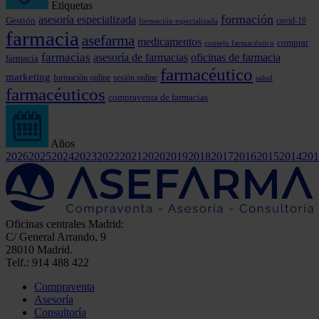
Etiquetas
formación
asesoría especializada
Gestión
covid-19
formación especializada
farmacia
asefarma
medicamentos
comprar
consejo farmacéutico
farmacias
asesoría de farmacias
oficinas de farmacia
farmacia
farmacéutico
marketing
formación online
sesión online
salud
farmacéuticos
compraventa de farmacias
Años
2026
2025
2024
2023
2022
2021
2020
2019
2018
2017
2016
2015
2014
201
Oficinas centrales Madrid:
C/ General Arrando, 9
28010 Madrid.
Telf.: 914 488 422
Compraventa
Asesoría
Consultoría