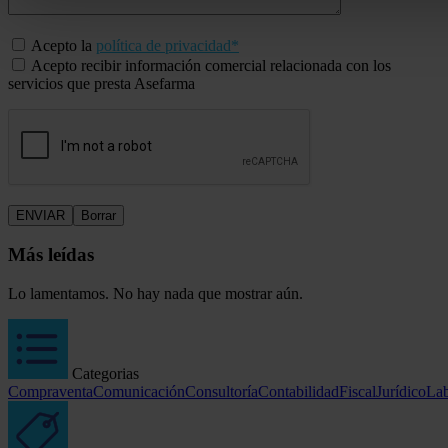
Acepto la
política de privacidad*
Acepto recibir información comercial relacionada con los
servicios que presta Asefarma
Más leídas
Lo lamentamos. No hay nada que mostrar aún.
Categorias
Compraventa
Comunicación
Consultoría
Contabilidad
Fiscal
Jurídico
Lab