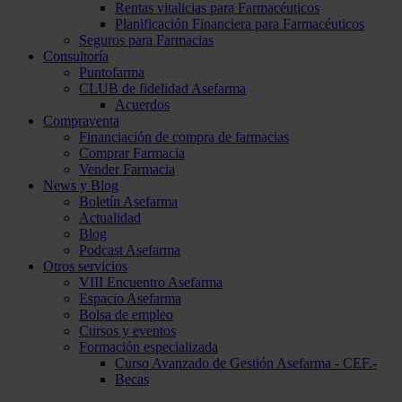
Rentas vitalicias para Farmacéuticos
Planificación Financiera para Farmacéuticos
Seguros para Farmacias
Consultoría
Puntofarma
CLUB de fidelidad Asefarma
Acuerdos
Compraventa
Financiación de compra de farmacias
Comprar Farmacia
Vender Farmacia
News y Blog
Boletín Asefarma
Actualidad
Blog
Podcast Asefarma
Otros servicios
VIII Encuentro Asefarma
Espacio Asefarma
Bolsa de empleo
Cursos y eventos
Formación especializada
Curso Avanzado de Gestión Asefarma - CEF.-
Becas