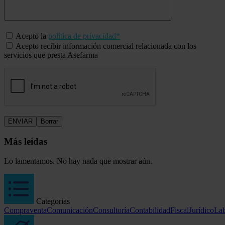
Acepto la
política de privacidad*
Acepto recibir información comercial relacionada con los
servicios que presta Asefarma
Más leídas
Lo lamentamos. No hay nada que mostrar aún.
Categorias
Compraventa
Comunicación
Consultoría
Contabilidad
Fiscal
Jurídico
Lab