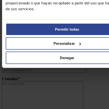
proporcionado o que hayan recopilado a partir del uso que 
DE ASEFARMA
de sus servicios.
Nombre:*
Permitir todas
Apellidos:*
Personalizar
Teléfono:*
Denegar
Email:*
Consulta:*