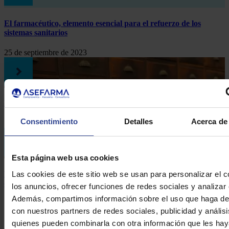
El farmacéutico, elemento esencial para el refuerzo de los
sistemas sanitarios
25 de septiembre de 2023
Farmacéuticos por el mundo: todo lo que debes saber
Consentimiento
Detalles
Acerca de 
7 de julio de 2023
Esta página web usa cookies
Las cookies de este sitio web se usan para personalizar el c
Farmacéuticos zamoranos se forman en fiscalidad para la
oficina de farmacia
los anuncios, ofrecer funciones de redes sociales y analizar e
Además, compartimos información sobre el uso que haga del
1 de marzo de 2017
con nuestros partners de redes sociales, publicidad y anális
Formulario de contacto
quienes pueden combinarla con otra información que les ha