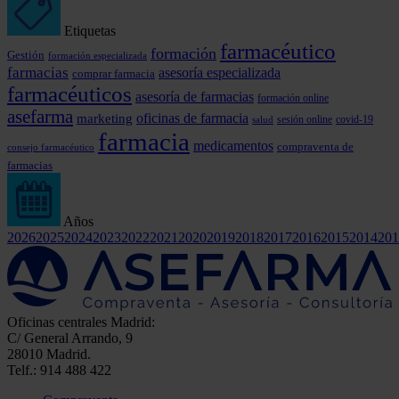
Etiquetas
farmacéutico
formación
Gestión
formación especializada
farmacias
asesoría especializada
comprar farmacia
farmacéuticos
asesoría de farmacias
formación online
asefarma
marketing
oficinas de farmacia
covid-19
sesión online
salud
farmacia
medicamentos
compraventa de
consejo farmacéutico
farmacias
Años
2026
2025
2024
2023
2022
2021
2020
2019
2018
2017
2016
2015
2014
201
Oficinas centrales Madrid:
C/ General Arrando, 9
28010 Madrid.
Telf.: 914 488 422