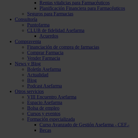
Rentas vitalicias para Farmacéuticos
Planificación Financiera para Farmacéuticos
Seguros para Farmacias
Consultoría
Puntofarma
CLUB de fidelidad Asefarma
Acuerdos
Compraventa
Financiación de compra de farmacias
Comprar Farmacia
Vender Farmacia
News y Blog
Boletín Asefarma
Actualidad
Blog
Podcast Asefarma
Otros servicios
VIII Encuentro Asefarma
Espacio Asefarma
Bolsa de empleo
Cursos y eventos
Formación especializada
Curso Avanzado de Gestión Asefarma - CEF.-
Becas