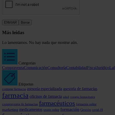
Más leídas
Lo lamentamos. No hay nada que mostrar aún.
Categorias
Compraventa
Comunicación
Consultoría
Contabilidad
Fiscal
Jurídico
Lab
Etiquetas
asesoría especializada
asesoría de farmacias
comprar farmacia
farmacia
oficinas de farmacia
consejo farmacéutico
salud
farmacéuticos
compraventa de farmacias
formación online
formación
marketing
medicamentos
Gestión
covid-19
sesión online