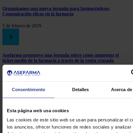
Organizamos una nueva jornada para farmacéuticos:
Comunicación eficaz en la farmacia
5 de febrero de 2019
Asefarma promueve una jornada sobre cómo aumentar el
ticket medio de la farmacia a través de la venta cruzada
6 de septiembre de 2012
Formulario de contacto
Consentimiento
Detalles
Acerca de 
DE ASEFARMA
Esta página web usa cookies
Nombre:*
Las cookies de este sitio web se usan para personalizar el c
los anuncios, ofrecer funciones de redes sociales y analizar e