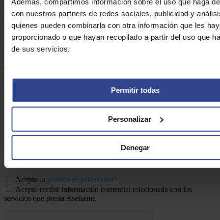
Además, compartimos información sobre el uso que haga del
Apellidos:*
con nuestros partners de redes sociales, publicidad y anális
quienes pueden combinarla con otra información que les ha
Teléfono:*
proporcionado o que hayan recopilado a partir del uso que 
de sus servicios.
Email:*
Consulta:*
Permitir todas
Personalizar
Denegar
Acepto la
política de privacidad*
Acepto recibir información comercial relacionada con los
servicios que presta Asefarma