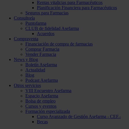
Rentas vitalicias para Farmacéuticos
Planificación Financiera para Farmacéuticos
Seguros para Farmacias
Consultoría
Puntofarma
CLUB de fidelidad Asefarma
Acuerdos
Compraventa
Financiación de compra de farmacias
Comprar Farmacia
Vender Farmacia
News y Blog
Boletín Asefarma
Actualidad
Blog
Podcast Asefarma
Otros servicios
VIII Encuentro Asefarma
Espacio Asefarma
Bolsa de empleo
Cursos y eventos
Formación especializada
Curso Avanzado de Gestión Asefarma - CEF.-
Becas