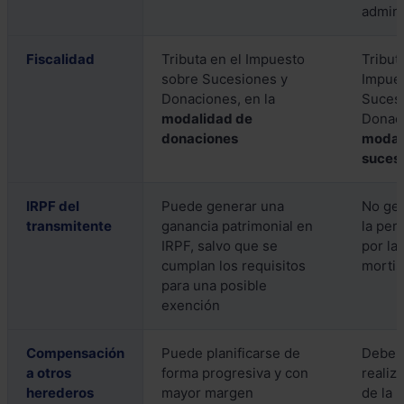
admini
Fiscalidad
Tributa en el Impuesto
Tribut
sobre Sucesiones y
Impue
Donaciones, en la
Suces
modalidad de
Donaci
donaciones
modal
suces
IRPF del
Puede generar una
No gen
transmitente
ganancia patrimonial en
la per
IRPF, salvo que se
por la
cumplan los requisitos
mortis
para una posible
exención
Compensación
Puede planificarse de
Debe r
a otros
forma progresiva y con
realiza
herederos
mayor margen
de la 