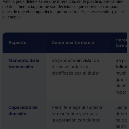
Vale la pena detenerse en qué diferencia, en la práctica, ese camino
del de la herencia, porque son decisiones que conviene comparar
antes de que el tiempo decida por nosotros. Y, en este sentido, tener
en cuenta:
Hered
Aspecto
Donar una farmacia
farma
Momento de la
Se produce
en vida
, de
Se pr
transmisión
forma voluntaria y
fallec
planificada por el titular
mucha
que la
planifi
repart
Capacidad de
Permite elegir al sucesor
Las de
decisión
farmacéutico y preparar
deben
la operación con tiempo
bajo p
dentro