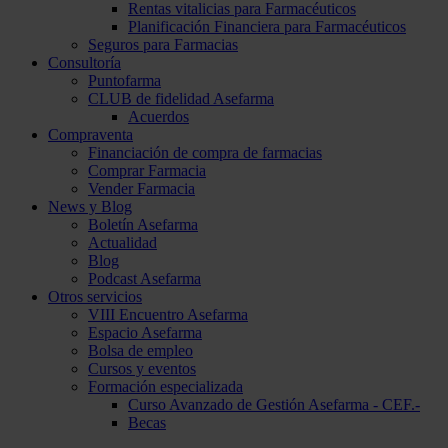
Rentas vitalicias para Farmacéuticos
Planificación Financiera para Farmacéuticos
Seguros para Farmacias
Consultoría
Puntofarma
CLUB de fidelidad Asefarma
Acuerdos
Compraventa
Financiación de compra de farmacias
Comprar Farmacia
Vender Farmacia
News y Blog
Boletín Asefarma
Actualidad
Blog
Podcast Asefarma
Otros servicios
VIII Encuentro Asefarma
Espacio Asefarma
Bolsa de empleo
Cursos y eventos
Formación especializada
Curso Avanzado de Gestión Asefarma - CEF.-
Becas