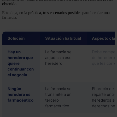
obtenido.
Esto deja, en la práctica, tres escenarios posibles para heredar una
farmacia:
Solución
Situación habitual
Aspecto cla
Hay un
La farmacia se
Debe compens
heredero que
adjudica a ese
de herederos 
quiere
heredero
que les corr
continuar con
el negocio
Ningún
La farmacia se
El precio de 
heredero es
transmite a un
reparte entre
farmacéutico
tercero
herederos se
farmacéutico
derechos her