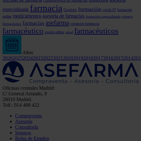
compraventa de farmacias
farmacia
formación
especializada
Gestión
covid-19
formación
medicamentos
asesoría de farmacias
online
formación especializada
consejo
asefarma
farmacias
comprar farmacia
farmacéutico
farmacéutico
farmacéuticos
sesión online
salud
Años
2026
2025
2024
2023
2022
2021
2020
2019
2018
2017
2016
2015
2014
201
Oficinas centrales Madrid:
C/ General Arrando, 9
28010 Madrid.
Telf.: 914 488 422
Compraventa
Asesoría
Consultoría
Seguros
Bolsa de Empleo