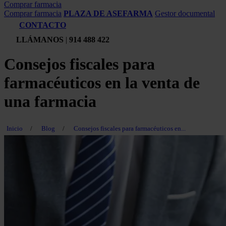
Comprar farmacia
Comprar farmacia
PLAZA DE ASEFARMA
Gestor documental
CONTACTO
LLÁMANOS
|
914 488 422
Consejos fiscales para
farmacéuticos en la venta de
una farmacia
Inicio
/
Blog
/
Consejos fiscales para farmacéuticos en...