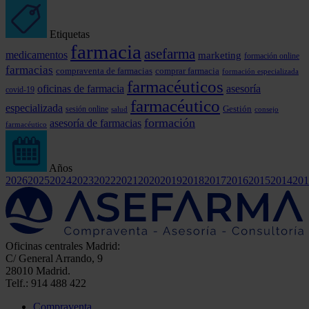
Etiquetas
farmacia
asefarma
medicamentos
marketing
formación online
farmacias
comprar farmacia
compraventa de farmacias
formación especializada
farmacéuticos
oficinas de farmacia
asesoría
covid-19
farmacéutico
especializada
Gestión
sesión online
consejo
salud
formación
asesoría de farmacias
farmacéutico
Años
2026
2025
2024
2023
2022
2021
2020
2019
2018
2017
2016
2015
2014
201
Oficinas centrales Madrid:
C/ General Arrando, 9
28010 Madrid.
Telf.: 914 488 422
Compraventa