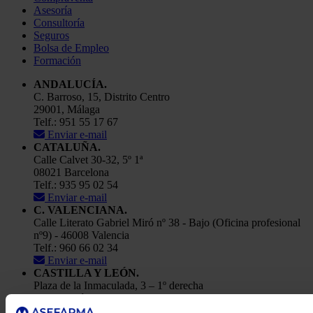
Asesoría
Consultoría
Seguros
Bolsa de Empleo
Formación
ANDALUCÍA.
C. Barroso, 15, Distrito Centro
29001, Málaga
Telf.: 951 55 17 67
Enviar e-mail
CATALUÑA.
Calle Calvet 30-32, 5º 1ª
08021 Barcelona
Telf.: 935 95 02 54
Enviar e-mail
C. VALENCIANA.
Calle Literato Gabriel Miró nº 38 - Bajo (Oficina profesional
nº9) - 46008 Valencia
Telf.: 960 66 02 34
Enviar e-mail
CASTILLA Y LEÓN.
Plaza de la Inmaculada, 3 – 1º derecha
24001, León
Telf.: 91 448 84 22