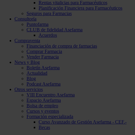
Rentas vitalicias para Farmacéuticos
Planificación Financiera para Farmacéuticos
Seguros para Farmacias
Consultoría
Puntofarma
CLUB de fidelidad Asefarma
Acuerdos
Compraventa
Financiación de compra de farmacias
Comprar Farmacia
Vender Farmacia
News y Blog
Boletín Asefarma
Actualidad
Blog
Podcast Asefarma
Otros servicios
VIII Encuentro Asefarma
Espacio Asefarma
Bolsa de empleo
Cursos y eventos
Formación especializada
Curso Avanzado de Gestión Asefarma - CEF.-
Becas