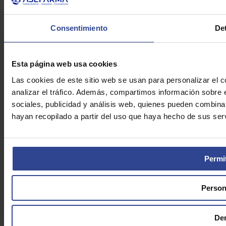
Enviar e-mail
Política de Privacidad
Consentimiento
Det
Aviso Legal
Cookies
Asefarma © 2026
Esta página web usa cookies
Las cookies de este sitio web se usan para personalizar el c
analizar el tráfico. Además, compartimos información sobre 
sociales, publicidad y análisis web, quienes pueden combina
hayan recopilado a partir del uso que haya hecho de sus serv
Permit
Person
De