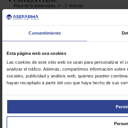
CASTILLA Y LEÓN.
Plaza de la Inmaculada, 3 – 1º derecha
24001, León
Telf.: 91 448 84 22
Enviar e-mail
Política de Privacidad
Consentimiento
Det
Aviso Legal
Cookies
Asefarma © 2026
Esta página web usa cookies
Las cookies de este sitio web se usan para personalizar el c
analizar el tráfico. Además, compartimos información sobre 
sociales, publicidad y análisis web, quienes pueden combina
hayan recopilado a partir del uso que haya hecho de sus serv
Permit
Person