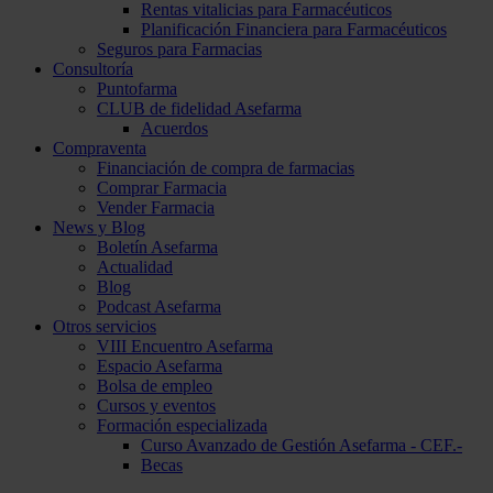
Rentas vitalicias para Farmacéuticos
Planificación Financiera para Farmacéuticos
Seguros para Farmacias
Consultoría
Puntofarma
CLUB de fidelidad Asefarma
Acuerdos
Compraventa
Financiación de compra de farmacias
Comprar Farmacia
Vender Farmacia
News y Blog
Boletín Asefarma
Actualidad
Blog
Podcast Asefarma
Otros servicios
VIII Encuentro Asefarma
Espacio Asefarma
Bolsa de empleo
Cursos y eventos
Formación especializada
Curso Avanzado de Gestión Asefarma - CEF.-
Becas