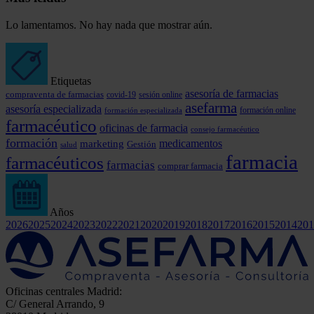
Lo lamentamos. No hay nada que mostrar aún.
Etiquetas
asesoría de farmacias
compraventa de farmacias
covid-19
sesión online
asefarma
asesoría especializada
formación online
formación especializada
farmacéutico
oficinas de farmacia
consejo farmacéutico
formación
marketing
medicamentos
Gestión
salud
farmacia
farmacéuticos
farmacias
comprar farmacia
Años
2026
2025
2024
2023
2022
2021
2020
2019
2018
2017
2016
2015
2014
201
Oficinas centrales Madrid:
C/ General Arrando, 9