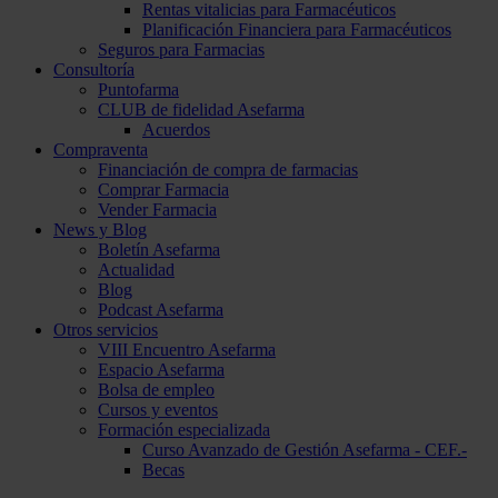
Rentas vitalicias para Farmacéuticos
Planificación Financiera para Farmacéuticos
Seguros para Farmacias
Consultoría
Puntofarma
CLUB de fidelidad Asefarma
Acuerdos
Compraventa
Financiación de compra de farmacias
Comprar Farmacia
Vender Farmacia
News y Blog
Boletín Asefarma
Actualidad
Blog
Podcast Asefarma
Otros servicios
VIII Encuentro Asefarma
Espacio Asefarma
Bolsa de empleo
Cursos y eventos
Formación especializada
Curso Avanzado de Gestión Asefarma - CEF.-
Becas