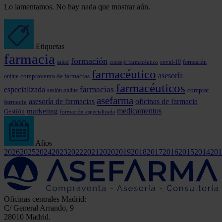
Lo lamentamos. No hay nada que mostrar aún.
Etiquetas
farmacia
formación
covid-19
formación
consejo farmacéutico
salud
farmacéutico
asesoría
online
compraventa de farmacias
farmacéuticos
farmacias
especializada
comprar
sesión online
asefarma
asesoría de farmacias
oficinas de farmacia
farmacia
marketing
medicamentos
Gestión
formación especializada
Años
2026
2025
2024
2023
2022
2021
2020
2019
2018
2017
2016
2015
2014
201
Oficinas centrales Madrid:
C/ General Arrando, 9
28010 Madrid.