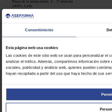
Plaza de la Inmaculada, 3 – 1º derecha
24001, León
Telf.: 91 448 84 22
Enviar e-mail
Política de Privacidad
Aviso Legal
Consentimiento
Det
Cookies
Asefarma © 2026
Esta página web usa cookies
Las cookies de este sitio web se usan para personalizar el c
analizar el tráfico. Además, compartimos información sobre 
sociales, publicidad y análisis web, quienes pueden combina
hayan recopilado a partir del uso que haya hecho de sus serv
Permit
Person