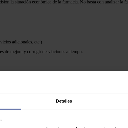
isión la situación económica de la farmacia. No basta con analizar la 
icios adicionales, etc.)
es de mejora y corregir desviaciones a tiempo.
fundamental para mejorar la eficiencia económica. Un exceso de inventar
Detalles
ra reducirlos al máximo.
s
permite mantener un equilibrio entre disponibilidad de producto y efici