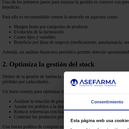
Uno de los primeros pasos para mejorar la gestión es conocer con prec
beneficio.
Para ello es recomendable centrar la atención en aspectos como:
Margen bruto por categorías de producto
Evolución de la facturación
Costes fijos y variables
Beneficio por línea de negocio (medicamento, parafarmacia, serv
Además, un análisis financiero periódico permite detectar oportunidad
2. Optimiza la gestión del stock
Dentro de la gestión de farmacia, el control del stock es un aspecto 
pérdidas por caducidades.
Un buen consejo para optimizar el
stock en farmacia
pasa por:
Analizar la rotación de productos
Consentimiento
Ajustar los pedidos a la demanda real
Reducir referencias con baja salida
Controlar los productos próximos a caducar y tomar medidas pa
Esta página web usa cookie
Una buena política de compras es clave en la gestión farmacia, ya que 