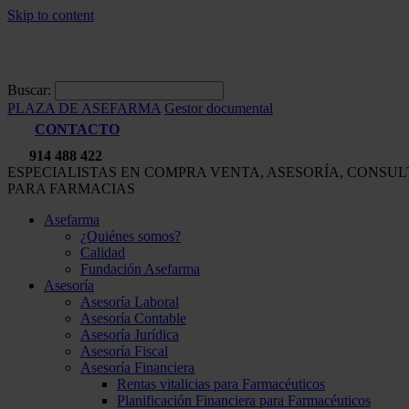
Skip to content
Buscar:
PLAZA DE ASEFARMA
Gestor documental
CONTACTO
914 488 422
ESPECIALISTAS EN COMPRA VENTA, ASESORÍA, CONSU
PARA FARMACIAS
Asefarma
¿Quiénes somos?
Calidad
Fundación Asefarma
Asesoría
Asesoría Laboral
Asesoría Contable
Asesoría Jurídica
Asesoría Fiscal
Asesoría Financiera
Rentas vitalicias para Farmacéuticos
Planificación Financiera para Farmacéuticos