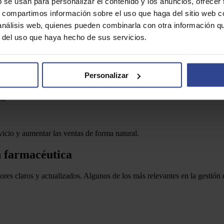
b se usan para personalizar el contenido y los anuncios, ofrecer
s, compartimos información sobre el uso que haga del sitio web 
 análisis web, quienes pueden combinarla con otra información q
po
r del uso que haya hecho de sus servicios.
o. Una correcta organización del trabajo permite mejorar también la prod
Personalizar
te
vicio y aumentar las ventas de forma natural.
ón farmacéutica
ores claros y actualizados. Algunos de los más relevantes en la gestión 