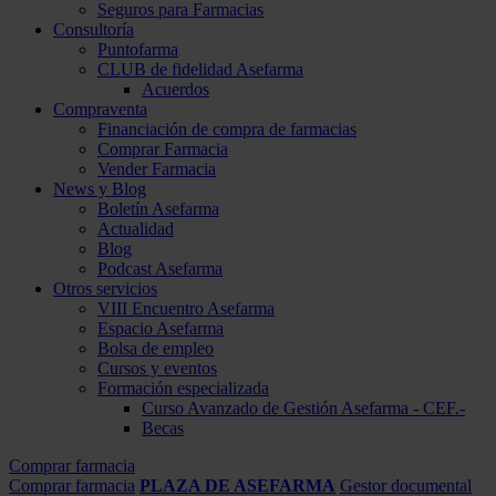
Seguros para Farmacias
Consultoría
Puntofarma
CLUB de fidelidad Asefarma
Acuerdos
Compraventa
Financiación de compra de farmacias
Comprar Farmacia
Vender Farmacia
News y Blog
Boletín Asefarma
Actualidad
Blog
Podcast Asefarma
Otros servicios
VIII Encuentro Asefarma
Espacio Asefarma
Bolsa de empleo
Cursos y eventos
Formación especializada
Curso Avanzado de Gestión Asefarma - CEF.-
Becas
Comprar farmacia
Comprar farmacia
PLAZA DE ASEFARMA
Gestor documental