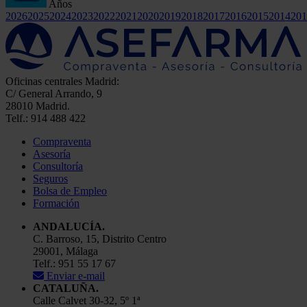
Años
2026
2025
2024
2023
2022
2021
2020
2019
2018
2017
2016
2015
2014
201
Oficinas centrales Madrid:
C/ General Arrando, 9
28010 Madrid.
Telf.: 914 488 422
Compraventa
Asesoría
Consultoría
Seguros
Bolsa de Empleo
Formación
ANDALUCÍA.
C. Barroso, 15, Distrito Centro
29001, Málaga
Telf.: 951 55 17 67
Enviar e-mail
CATALUÑA.
Calle Calvet 30-32, 5º 1ª