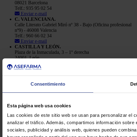
08021 Barcelona
Telf.: 935 95 02 54
Enviar e-mail
C. VALENCIANA.
Calle Literato Gabriel Miró nº 38 - Bajo (Oficina profesional
nº9) - 46008 Valencia
Telf.: 960 66 02 34
Enviar e-mail
CASTILLA Y LEÓN.
Plaza de la Inmaculada, 3 – 1º derecha
24001, León
Telf.: 91 448 84 22
Enviar e-mail
Política de Privacidad
Consentimiento
Det
Aviso Legal
Cookies
Asefarma © 2026
Esta página web usa cookies
Las cookies de este sitio web se usan para personalizar el c
analizar el tráfico. Además, compartimos información sobre 
sociales, publicidad y análisis web, quienes pueden combina