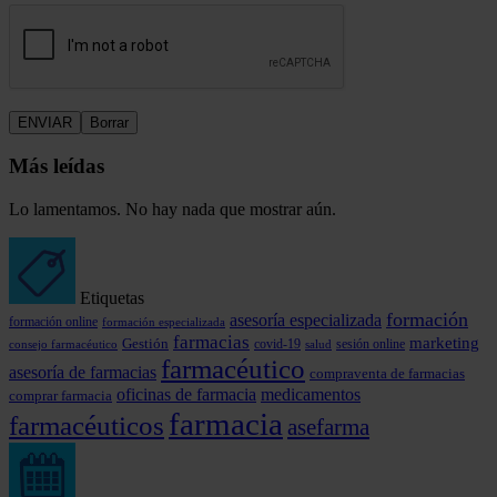
Más leídas
Lo lamentamos. No hay nada que mostrar aún.
Etiquetas
formación
asesoría especializada
formación online
formación especializada
farmacias
marketing
Gestión
covid-19
consejo farmacéutico
sesión online
salud
farmacéutico
asesoría de farmacias
compraventa de farmacias
oficinas de farmacia
medicamentos
comprar farmacia
farmacia
farmacéuticos
asefarma