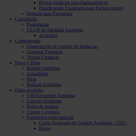
Rentas vitalicias para Farmacéuticos
Planificación Financiera para Farmacéuticos
Seguros para Farmacias
Consultoría
Puntofarma
CLUB de fidelidad Asefarma
Acuerdos
Compraventa
Financiación de compra de farmacias
Comprar Farmacia
Vender Farmacia
News y Blog
Boletín Asefarma
Actualidad
Blog
Podcast Asefarma
Otros servicios
VIII Encuentro Asefarma
Espacio Asefarma
Bolsa de empleo
Cursos y eventos
Formación especializada
Curso Avanzado de Gestión Asefarma - CEF.-
Becas