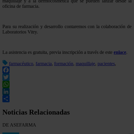
maquillaje y a la dermocosmética que se pueden lanzar desde la
oficina de farmacia.
Para su realización y desarrollo contaremos con la colaboración de
Laboratorios Vitry.
La asistencia es gratuita, previa inscripción a través de este
enlace
.
farmacéutico
,
farmacia
,
formación
,
maquillaje
,
pacientes
,
Facebook
Twitter
WhatsApp
LinkedIn
Compartir
Noticias Relacionadas
DE ASEFARMA