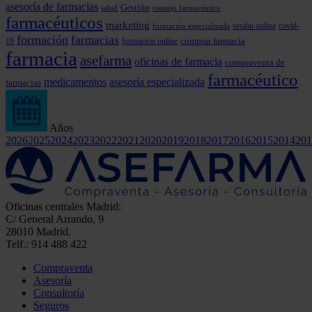
asesoría de farmacias
Gestión
consejo farmacéutico
salud
farmacéuticos
marketing
covid-
formación especializada
sesión online
formación
farmacias
comprar farmacia
19
formación online
farmacia
asefarma
oficinas de farmacia
compraventa de
farmacéutico
medicamentos
asesoría especializada
farmacias
Años
2026
2025
2024
2023
2022
2021
2020
2019
2018
2017
2016
2015
2014
201
Oficinas centrales Madrid:
C/ General Arrando, 9
28010 Madrid.
Telf.: 914 488 422
Compraventa
Asesoría
Consultoría
Seguros