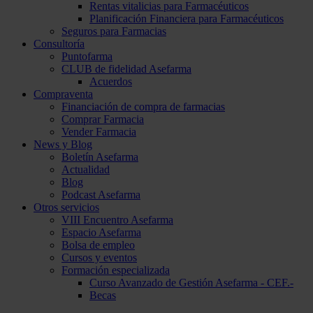
Rentas vitalicias para Farmacéuticos
Planificación Financiera para Farmacéuticos
Seguros para Farmacias
Consultoría
Puntofarma
CLUB de fidelidad Asefarma
Acuerdos
Compraventa
Financiación de compra de farmacias
Comprar Farmacia
Vender Farmacia
News y Blog
Boletín Asefarma
Actualidad
Blog
Podcast Asefarma
Otros servicios
VIII Encuentro Asefarma
Espacio Asefarma
Bolsa de empleo
Cursos y eventos
Formación especializada
Curso Avanzado de Gestión Asefarma - CEF.-
Becas