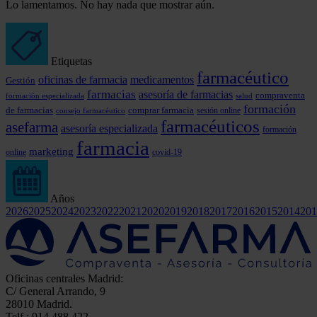
Lo lamentamos. No hay nada que mostrar aún.
Etiquetas
farmacéutico
oficinas de farmacia
medicamentos
Gestión
farmacias
asesoría de farmacias
compraventa
formación especializada
salud
formación
comprar farmacia
de farmacias
consejo farmacéutico
sesión online
farmacéuticos
asefarma
asesoría especializada
formación
farmacia
marketing
online
covid-19
Años
2026
2025
2024
2023
2022
2021
2020
2019
2018
2017
2016
2015
2014
201
Oficinas centrales Madrid:
C/ General Arrando, 9
28010 Madrid.
Telf.: 914 488 422