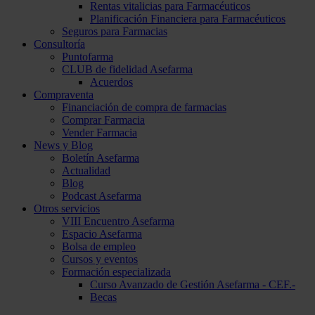
Rentas vitalicias para Farmacéuticos
Planificación Financiera para Farmacéuticos
Seguros para Farmacias
Consultoría
Puntofarma
CLUB de fidelidad Asefarma
Acuerdos
Compraventa
Financiación de compra de farmacias
Comprar Farmacia
Vender Farmacia
News y Blog
Boletín Asefarma
Actualidad
Blog
Podcast Asefarma
Otros servicios
VIII Encuentro Asefarma
Espacio Asefarma
Bolsa de empleo
Cursos y eventos
Formación especializada
Curso Avanzado de Gestión Asefarma - CEF.-
Becas