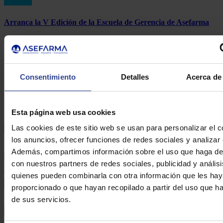
Arranca la V Edición de la Escuela de Gerencia de Asefarma
9 de marzo de 2015
Formulario de contacto
Consentimiento
Detalles
Acerca de 
DE ASEFARMA
Esta página web usa cookies
Nombre:*
Las cookies de este sitio web se usan para personalizar el c
los anuncios, ofrecer funciones de redes sociales y analizar e
Apellidos:*
Además, compartimos información sobre el uso que haga del
con nuestros partners de redes sociales, publicidad y anális
Teléfono:*
quienes pueden combinarla con otra información que les ha
proporcionado o que hayan recopilado a partir del uso que 
de sus servicios.
Email:*