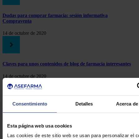
Dudas para comprar farmacia: sesión informativa
Compraventa
14 de octubre de 2020
Claves para unos contenidos de blog de farmacia interesantes
14 de octubre de 2020
Consentimiento
Detalles
Acerca de 
Próximas citas para la formación online del farmacéutico
4 de septiembre de 2020
Esta página web usa cookies
Formulario de contacto
Las cookies de este sitio web se usan para personalizar el c