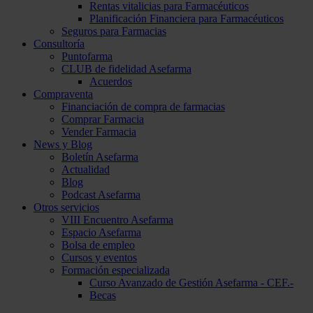
Rentas vitalicias para Farmacéuticos
Planificación Financiera para Farmacéuticos
Seguros para Farmacias
Consultoría
Puntofarma
CLUB de fidelidad Asefarma
Acuerdos
Compraventa
Financiación de compra de farmacias
Comprar Farmacia
Vender Farmacia
News y Blog
Boletín Asefarma
Actualidad
Blog
Podcast Asefarma
Otros servicios
VIII Encuentro Asefarma
Espacio Asefarma
Bolsa de empleo
Cursos y eventos
Formación especializada
Curso Avanzado de Gestión Asefarma - CEF.-
Becas