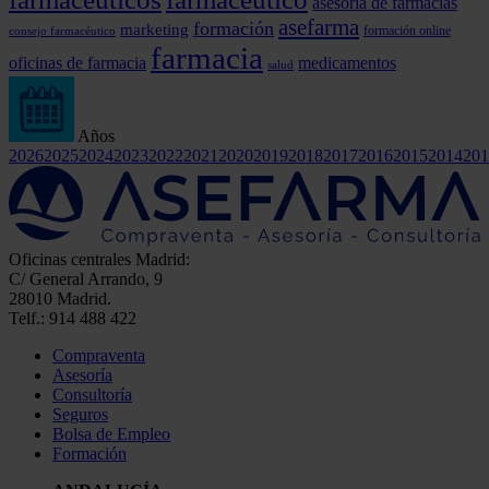
asesoría de farmacias
asefarma
formación
marketing
formación online
consejo farmacéutico
farmacia
oficinas de farmacia
medicamentos
salud
Años
2026
2025
2024
2023
2022
2021
2020
2019
2018
2017
2016
2015
2014
201
Oficinas centrales Madrid:
C/ General Arrando, 9
28010 Madrid.
Telf.: 914 488 422
Compraventa
Asesoría
Consultoría
Seguros
Bolsa de Empleo
Formación