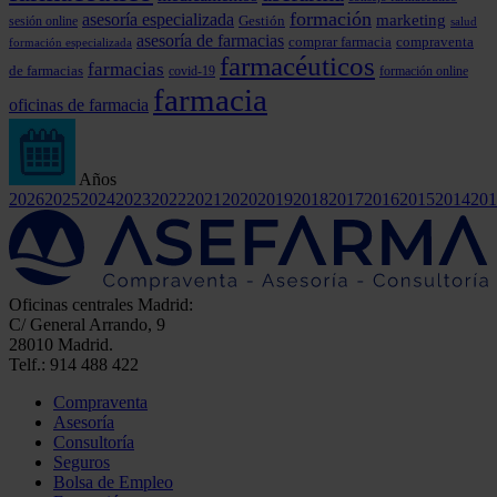
formación
asesoría especializada
marketing
Gestión
sesión online
salud
asesoría de farmacias
comprar farmacia
compraventa
formación especializada
farmacéuticos
farmacias
de farmacias
covid-19
formación online
farmacia
oficinas de farmacia
Años
2026
2025
2024
2023
2022
2021
2020
2019
2018
2017
2016
2015
2014
201
Oficinas centrales Madrid:
C/ General Arrando, 9
28010 Madrid.
Telf.: 914 488 422
Compraventa
Asesoría
Consultoría
Seguros
Bolsa de Empleo