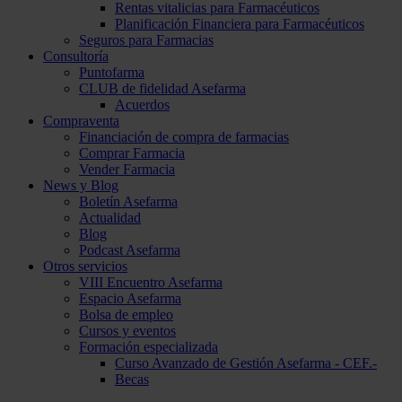
Rentas vitalicias para Farmacéuticos
Planificación Financiera para Farmacéuticos
Seguros para Farmacias
Consultoría
Puntofarma
CLUB de fidelidad Asefarma
Acuerdos
Compraventa
Financiación de compra de farmacias
Comprar Farmacia
Vender Farmacia
News y Blog
Boletín Asefarma
Actualidad
Blog
Podcast Asefarma
Otros servicios
VIII Encuentro Asefarma
Espacio Asefarma
Bolsa de empleo
Cursos y eventos
Formación especializada
Curso Avanzado de Gestión Asefarma - CEF.-
Becas