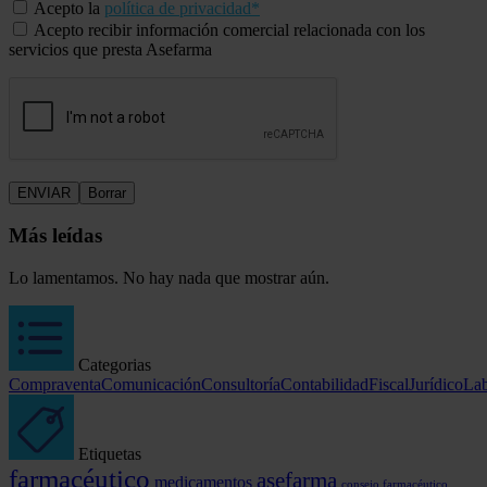
Acepto la
política de privacidad*
Acepto recibir información comercial relacionada con los
servicios que presta Asefarma
Más leídas
Lo lamentamos. No hay nada que mostrar aún.
Categorias
Compraventa
Comunicación
Consultoría
Contabilidad
Fiscal
Jurídico
Lab
Etiquetas
farmacéutico
asefarma
medicamentos
consejo farmacéutico