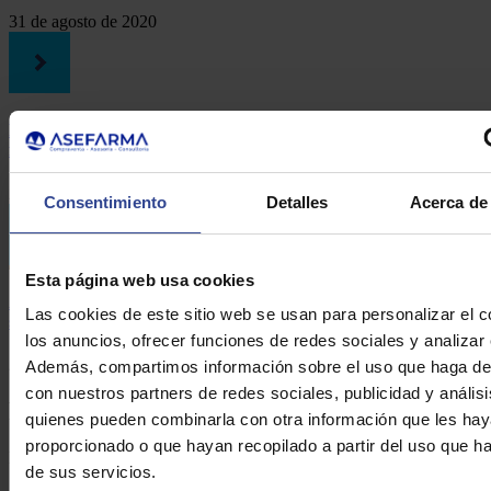
31 de agosto de 2020
Nueva sesión online: Cuidado cardiovascular desde la oficina de
farmacia
25 de agosto de 2020
Consentimiento
Detalles
Acerca de 
Esta página web usa cookies
Asefarma inaugura ‘La opinión del experto’ con una sesión
Las cookies de este sitio web se usan para personalizar el c
sobre el uso y abuso de geles hidroalcohólicos
los anuncios, ofrecer funciones de redes sociales y analizar e
22 de julio de 2020
Además, compartimos información sobre el uso que haga del
con nuestros partners de redes sociales, publicidad y anális
Formulario de contacto
quienes pueden combinarla con otra información que les ha
proporcionado o que hayan recopilado a partir del uso que 
DE ASEFARMA
de sus servicios.