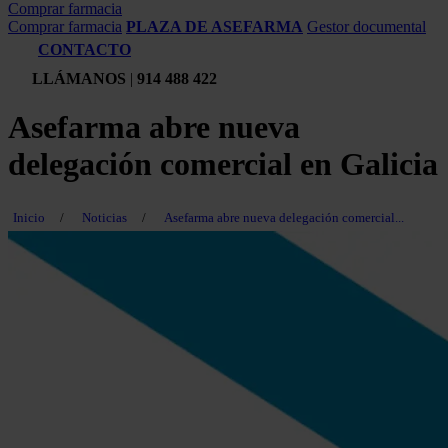
Comprar farmacia
Comprar farmacia
PLAZA DE ASEFARMA
Gestor documental
CONTACTO
LLÁMANOS
|
914 488 422
Asefarma abre nueva
delegación comercial en Galicia
Inicio
/
Noticias
/
Asefarma abre nueva delegación comercial...