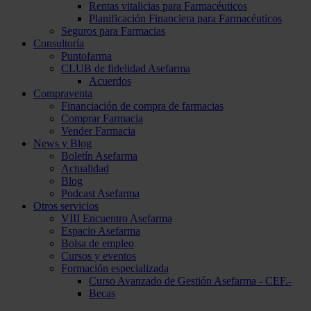
Rentas vitalicias para Farmacéuticos
Planificación Financiera para Farmacéuticos
Seguros para Farmacias
Consultoría
Puntofarma
CLUB de fidelidad Asefarma
Acuerdos
Compraventa
Financiación de compra de farmacias
Comprar Farmacia
Vender Farmacia
News y Blog
Boletín Asefarma
Actualidad
Blog
Podcast Asefarma
Otros servicios
VIII Encuentro Asefarma
Espacio Asefarma
Bolsa de empleo
Cursos y eventos
Formación especializada
Curso Avanzado de Gestión Asefarma - CEF.-
Becas