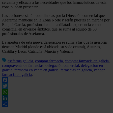
cercanía y eficacia a las necesidades que los farmacéuticos de esta
zona puedan presentar.
Las acciones estarán coordinadas por la Dirección comercial que
Asefarma mantiene en la Zona Norte y serán puestas en marcha por
Raquel García, profesional con una dilatada experiencia como
comercial en diversos ámbitos, que se suma al equipo de 50
profesionales de Asefarma.
La apertura de esta nueva delegación se suma a las que la asesoría
tiene en Madrid (donde está ubicada su sede central), Asturias,
Castilla y León, Cataluña, Murcia y Valencia.
asefarma galicia
,
comprar farmacia
,
comprar farmacia en galicia
,
compraventa de farmacias
,
delegación comercial
,
delegacion en
galicia
,
farmacia en venta en galicia
,
farmacias en galicia
,
vender
farmacia en galicia
,
Facebook
Twitter
WhatsApp
LinkedIn
Compartir