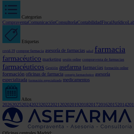
Categorias
Compraventa
Comunicación
Consultoría
Contabilidad
Fiscal
Jurídico
Lab
Etiquetas
farmacia
asesoría de farmacias
comprar farmacia
covid-19
salud
farmacéutico
marketing
compraventa de farmacias
sesión online
farmacéuticos
asefarma
farmacias
Gestión
formación online
formación
oficinas de farmacia
asesoría
consejo farmacéutico
especializada
medicamentos
formación especializada
Años
2026
2025
2024
2023
2022
2021
2020
2019
2018
2017
2016
2015
2014
201
Oficinas centrales Madrid: