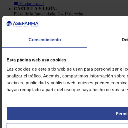
Enviar e-mail
CASTILLA Y LEÓN.
Plaza de la Inmaculada, 3 – 1º derecha
24001, León
Telf.: 91 448 84 22
Enviar e-mail
Política de Privacidad
Consentimiento
Det
Aviso Legal
Cookies
Asefarma © 2026
Esta página web usa cookies
Las cookies de este sitio web se usan para personalizar el c
analizar el tráfico. Además, compartimos información sobre 
sociales, publicidad y análisis web, quienes pueden combina
hayan recopilado a partir del uso que haya hecho de sus serv
Permit