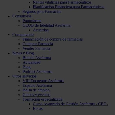
Rentas vitalicias para Farmacéuticos
Planificación Financiera para Farmacéuticos
Seguros para Farmacias
Consultoría
Puntofarma
CLUB de fidelidad Asefarma
Acuerdos
Compraventa
Financiación de compra de farmacias
Comprar Farmacia
Vender Farmacia
News y Blog
Boletín Asefarma
Actualidad
Blog
Podcast Asefarma
Otros servicios
VIII Encuentro Asefarma
Espacio Asefarma
Bolsa de empleo
Cursos y eventos
Formación especializada
Curso Avanzado de Gestión Asefarma - CEF.-
Becas