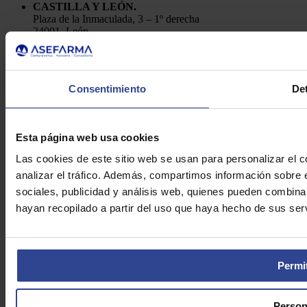
CASTILLA Y LEÓN.
Plaza de la Inmaculada, 3 – 1º derecha
24001, León
Telf.: 91 448 84 22
Enviar e-mail
Política de Privacidad
Consentimiento
Det
Aviso Legal
Cookies
Asefarma © 2026
Esta página web usa cookies
Las cookies de este sitio web se usan para personalizar el c
analizar el tráfico. Además, compartimos información sobre 
sociales, publicidad y análisis web, quienes pueden combina
hayan recopilado a partir del uso que haya hecho de sus serv
Permit
Person