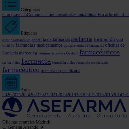
Categorias
Compraventa
Comunicación
Consultoría
Contabilidad
Fiscal
Jurídico
Lab
Etiquetas
asefarma
formación
asesoría de farmacias
consejo farmacéutico
salud
farmacias
medicamentos
oficinas de
covid-19
compraventa de farmacias
farmacéuticos
farmacia
marketing
comprar farmacia
Gestión
farmacia
formación online
sesión online
formación especializada
farmacéutico
asesoría especializada
Años
2026
2025
2024
2023
2022
2021
2020
2019
2018
2017
2016
2015
2014
201
Oficinas centrales Madrid:
C/ General Arrando, 9