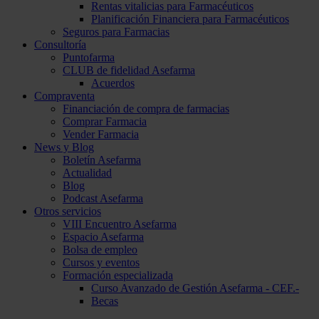
Rentas vitalicias para Farmacéuticos
Planificación Financiera para Farmacéuticos
Seguros para Farmacias
Consultoría
Puntofarma
CLUB de fidelidad Asefarma
Acuerdos
Compraventa
Financiación de compra de farmacias
Comprar Farmacia
Vender Farmacia
News y Blog
Boletín Asefarma
Actualidad
Blog
Podcast Asefarma
Otros servicios
VIII Encuentro Asefarma
Espacio Asefarma
Bolsa de empleo
Cursos y eventos
Formación especializada
Curso Avanzado de Gestión Asefarma - CEF.-
Becas