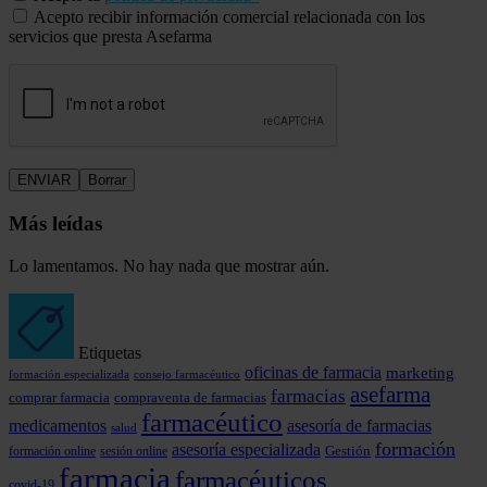
Acepto recibir información comercial relacionada con los
servicios que presta Asefarma
Más leídas
Lo lamentamos. No hay nada que mostrar aún.
Etiquetas
oficinas de farmacia
marketing
formación especializada
consejo farmacéutico
asefarma
farmacias
comprar farmacia
compraventa de farmacias
farmacéutico
medicamentos
asesoría de farmacias
salud
formación
asesoría especializada
formación online
Gestión
sesión online
farmacia
farmacéuticos
covid-19