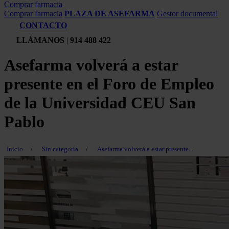
Comprar farmacia
Comprar farmacia
PLAZA DE ASEFARMA
Gestor documental
CONTACTO
LLÁMANOS
|
914 488 422
Asefarma volverá a estar
presente en el Foro de Empleo
de la Universidad CEU San
Pablo
Inicio
/
Sin categoría
/
Asefarma volverá a estar presente...