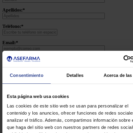
Apellidos:*
Teléfono:*
Email:*
Consulta:*
Consentimiento
Detalles
Acerca de las
Esta página web usa cookies
Las cookies de este sitio web se usan para personalizar el
contenido y los anuncios, ofrecer funciones de redes sociale
Acepto la
política de privacidad*
analizar el tráfico. Además, compartimos información sobre 
Acepto recibir información comercial relacionada con los
que haga del sitio web con nuestros partners de redes social
servicios que presta Asefarma