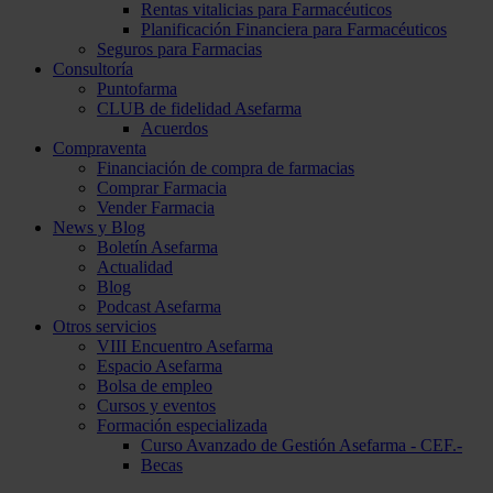
Rentas vitalicias para Farmacéuticos
Planificación Financiera para Farmacéuticos
Seguros para Farmacias
Consultoría
Puntofarma
CLUB de fidelidad Asefarma
Acuerdos
Compraventa
Financiación de compra de farmacias
Comprar Farmacia
Vender Farmacia
News y Blog
Boletín Asefarma
Actualidad
Blog
Podcast Asefarma
Otros servicios
VIII Encuentro Asefarma
Espacio Asefarma
Bolsa de empleo
Cursos y eventos
Formación especializada
Curso Avanzado de Gestión Asefarma - CEF.-
Becas