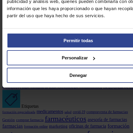
publicidad y análisis web, quienes pueden combinarla con ot
información que les haya proporcionado o que hayan recopil
partir del uso que haya hecho de sus servicios.
Permitir todas
Más leídas
Personalizar
Lo lamentamos. No hay nada que mostrar aún.
Denegar
Categorias
Compraventa
Comunicación
Consultoría
Contabilidad
Fiscal
Jurídico
Lab
Etiquetas
medicamentos
covid-19
compraventa de farmacias
formación especializada
salud
farmacéuticos
asesoría de farmacias
comprar farmacia
Gestión
formación
farmacias
marketing
oficinas de farmacia
formación online