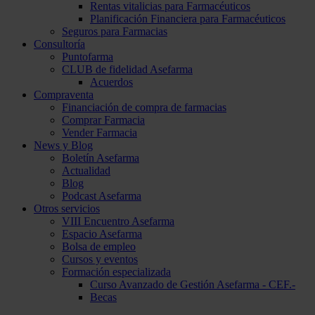
Rentas vitalicias para Farmacéuticos
Planificación Financiera para Farmacéuticos
Seguros para Farmacias
Consultoría
Puntofarma
CLUB de fidelidad Asefarma
Acuerdos
Compraventa
Financiación de compra de farmacias
Comprar Farmacia
Vender Farmacia
News y Blog
Boletín Asefarma
Actualidad
Blog
Podcast Asefarma
Otros servicios
VIII Encuentro Asefarma
Espacio Asefarma
Bolsa de empleo
Cursos y eventos
Formación especializada
Curso Avanzado de Gestión Asefarma - CEF.-
Becas