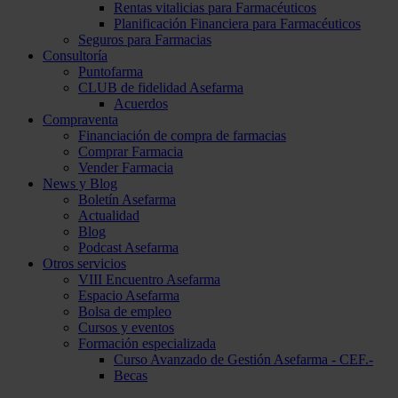
Rentas vitalicias para Farmacéuticos
Planificación Financiera para Farmacéuticos
Seguros para Farmacias
Consultoría
Puntofarma
CLUB de fidelidad Asefarma
Acuerdos
Compraventa
Financiación de compra de farmacias
Comprar Farmacia
Vender Farmacia
News y Blog
Boletín Asefarma
Actualidad
Blog
Podcast Asefarma
Otros servicios
VIII Encuentro Asefarma
Espacio Asefarma
Bolsa de empleo
Cursos y eventos
Formación especializada
Curso Avanzado de Gestión Asefarma - CEF.-
Becas