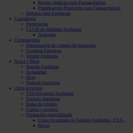
Rentas vitalicias para Farmacéuticos
Planificación Financiera para Farmacéuticos
Seguros para Farmacias
Consultoría
Puntofarma
CLUB de fidelidad Asefarma
Acuerdos
Compraventa
Financiación de compra de farmacias
Comprar Farmacia
Vender Farmacia
News y Blog
Boletín Asefarma
Actualidad
Blog
Podcast Asefarma
Otros servicios
VIII Encuentro Asefarma
Espacio Asefarma
Bolsa de empleo
Cursos y eventos
Formación especializada
Curso Avanzado de Gestión Asefarma - CEF.-
Becas