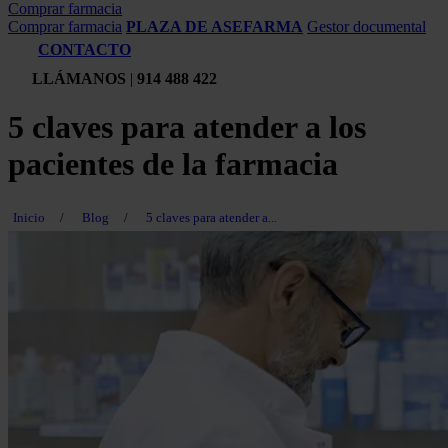
Comprar farmacia
Comprar farmacia
PLAZA DE ASEFARMA
Gestor documental
CONTACTO
LLÁMANOS
|
914 488 422
5 claves para atender a los
pacientes de la farmacia
Inicio
/
Blog
/
5 claves para atender a...