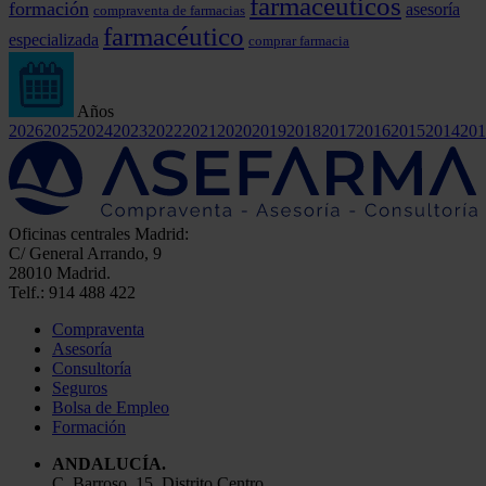
farmacéuticos
formación
asesoría
compraventa de farmacias
farmacéutico
especializada
comprar farmacia
Años
2026
2025
2024
2023
2022
2021
2020
2019
2018
2017
2016
2015
2014
201
Oficinas centrales Madrid:
C/ General Arrando, 9
28010 Madrid.
Telf.: 914 488 422
Compraventa
Asesoría
Consultoría
Seguros
Bolsa de Empleo
Formación
ANDALUCÍA.
C. Barroso, 15, Distrito Centro