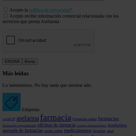
Acepto la
política de privacidad*
Acepto recibir información comercial relacionada con los
servicios que presta Asefarma
Más leídas
Lo lamentamos. No hay nada que mostrar aún.
Etiquetas
farmacia
asefarma
farmacias
covid-19
formación online
oficinas de farmacia
marketing
formación especializada
consejo farmacéutico
asesoría de farmacias
medicamentos
Gestión
sesión online
salud