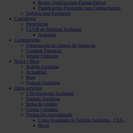
Rentas vitalicias para Farmacéuticos
Planificación Financiera para Farmacéuticos
Seguros para Farmacias
Consultoría
Puntofarma
CLUB de fidelidad Asefarma
Acuerdos
Compraventa
Financiación de compra de farmacias
Comprar Farmacia
Vender Farmacia
News y Blog
Boletín Asefarma
Actualidad
Blog
Podcast Asefarma
Otros servicios
VIII Encuentro Asefarma
Espacio Asefarma
Bolsa de empleo
Cursos y eventos
Formación especializada
Curso Avanzado de Gestión Asefarma - CEF.-
Becas