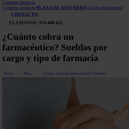
Comprar farmacia
Comprar farmacia
PLAZA DE ASEFARMA
Gestor documental
CONTACTO
LLÁMANOS
|
914 488 422
¿Cuánto cobra un
farmacéutico? Sueldos por
cargo y tipo de farmacia
Inicio
/
Blog
/
¿Cuánto cobra un farmacéutico? Sueldos...