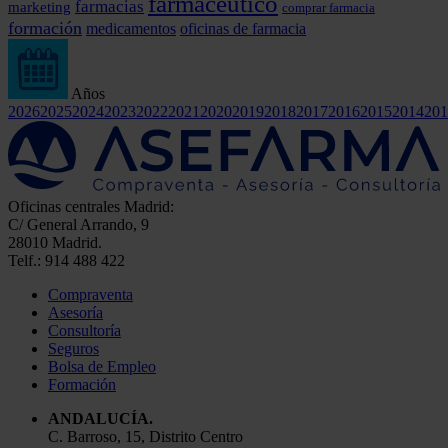
farmacéutico
farmacias
marketing
comprar farmacia
formación
medicamentos
oficinas de farmacia
Años
2026
2025
2024
2023
2022
2021
2020
2019
2018
2017
2016
2015
2014
201
Oficinas centrales Madrid:
C/ General Arrando, 9
28010 Madrid.
Telf.: 914 488 422
Compraventa
Asesoría
Consultoría
Seguros
Bolsa de Empleo
Formación
ANDALUCÍA.
C. Barroso, 15, Distrito Centro