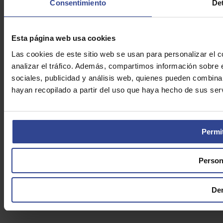
Aviso Legal
Consentimiento
Det
Cookies
Asefarma © 2026
Esta página web usa cookies
Las cookies de este sitio web se usan para personalizar el c
analizar el tráfico. Además, compartimos información sobre 
sociales, publicidad y análisis web, quienes pueden combina
hayan recopilado a partir del uso que haya hecho de sus serv
Permit
Person
De