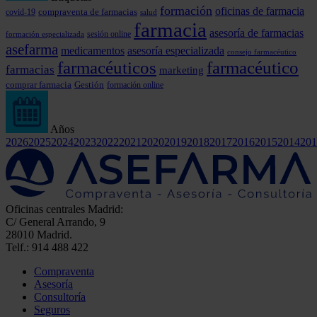
formación
oficinas de farmacia
covid-19
compraventa de farmacias
salud
farmacia
asesoría de farmacias
formación especializada
sesión online
asefarma
medicamentos
asesoría especializada
consejo farmacéutico
farmacéuticos
farmacéutico
farmacias
marketing
comprar farmacia
Gestión
formación online
Años
2026
2025
2024
2023
2022
2021
2020
2019
2018
2017
2016
2015
2014
201
Oficinas centrales Madrid:
C/ General Arrando, 9
28010 Madrid.
Telf.: 914 488 422
Compraventa
Asesoría
Consultoría
Seguros