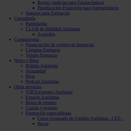
Rentas vitalicias para Farmacéuticos
Planificación Financiera para Farmacéuticos
Seguros para Farmacias
Consultoría
Puntofarma
CLUB de fidelidad Asefarma
Acuerdos
Compraventa
Financiación de compra de farmacias
Comprar Farmacia
Vender Farmacia
News y Blog
Boletín Asefarma
Actualidad
Blog
Podcast Asefarma
Otros servicios
VIII Encuentro Asefarma
Espacio Asefarma
Bolsa de empleo
Cursos y eventos
Formación especializada
Curso Avanzado de Gestión Asefarma - CEF.-
Becas