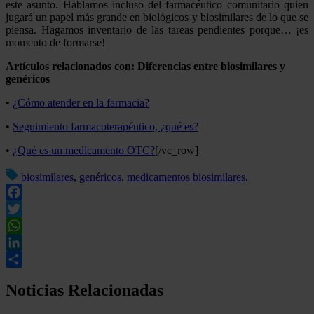
este asunto. Hablamos incluso del farmacéutico comunitario quien
jugará un papel más grande en biológicos y biosimilares de lo que se
piensa. Hagamos inventario de las tareas pendientes porque… ¡es
momento de formarse!
Artículos relacionados con: Diferencias entre biosimilares y
genéricos
•
¿Cómo atender en la farmacia?
•
Seguimiento farmacoterapéutico, ¿qué es?
•
¿Qué es un medicamento OTC?
[/vc_row]
biosimilares
,
genéricos
,
medicamentos biosimilares
,
Facebook
Twitter
WhatsApp
LinkedIn
Compartir
Noticias Relacionadas