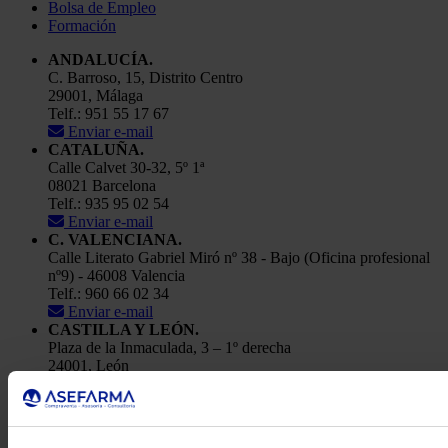
Bolsa de Empleo
Formación
ANDALUCÍA.
C. Barroso, 15, Distrito Centro
29001, Málaga
Telf.: 951 55 17 67
Enviar e-mail
CATALUÑA.
Calle Calvet 30-32, 5º 1ª
08021 Barcelona
Telf.: 935 95 02 54
Enviar e-mail
C. VALENCIANA.
Calle Literato Gabriel Miró nº 38 - Bajo (Oficina profesional
nº9) - 46008 Valencia
Telf.: 960 66 02 34
Enviar e-mail
CASTILLA Y LEÓN.
Plaza de la Inmaculada, 3 – 1º derecha
24001, León
Telf.: 91 448 84 22
Enviar e-mail
Política de Privacidad