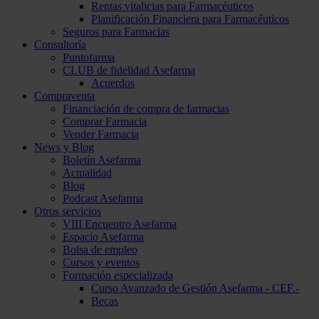
Rentas vitalicias para Farmacéuticos
Planificación Financiera para Farmacéuticos
Seguros para Farmacias
Consultoría
Puntofarma
CLUB de fidelidad Asefarma
Acuerdos
Compraventa
Financiación de compra de farmacias
Comprar Farmacia
Vender Farmacia
News y Blog
Boletín Asefarma
Actualidad
Blog
Podcast Asefarma
Otros servicios
VIII Encuentro Asefarma
Espacio Asefarma
Bolsa de empleo
Cursos y eventos
Formación especializada
Curso Avanzado de Gestión Asefarma - CEF.-
Becas