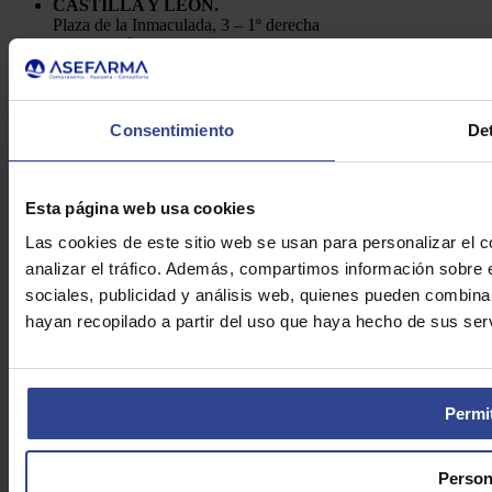
CASTILLA Y LEÓN.
Plaza de la Inmaculada, 3 – 1º derecha
24001, León
Telf.: 91 448 84 22
Enviar e-mail
Política de Privacidad
Consentimiento
Det
Aviso Legal
Cookies
Asefarma © 2026
Esta página web usa cookies
Las cookies de este sitio web se usan para personalizar el c
analizar el tráfico. Además, compartimos información sobre 
sociales, publicidad y análisis web, quienes pueden combina
hayan recopilado a partir del uso que haya hecho de sus serv
Permit
Person