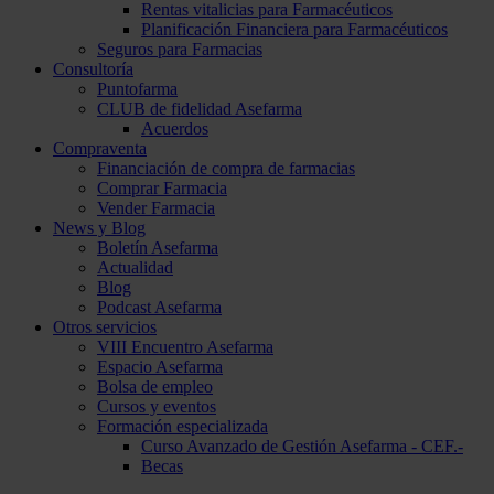
Rentas vitalicias para Farmacéuticos
Planificación Financiera para Farmacéuticos
Seguros para Farmacias
Consultoría
Puntofarma
CLUB de fidelidad Asefarma
Acuerdos
Compraventa
Financiación de compra de farmacias
Comprar Farmacia
Vender Farmacia
News y Blog
Boletín Asefarma
Actualidad
Blog
Podcast Asefarma
Otros servicios
VIII Encuentro Asefarma
Espacio Asefarma
Bolsa de empleo
Cursos y eventos
Formación especializada
Curso Avanzado de Gestión Asefarma - CEF.-
Becas