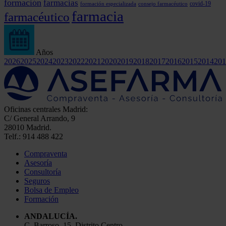
formación
farmacias
covid-19
formación especializada
consejo farmacéutico
farmacia
farmacéutico
Años
2026
2025
2024
2023
2022
2021
2020
2019
2018
2017
2016
2015
2014
201
Oficinas centrales Madrid:
C/ General Arrando, 9
28010 Madrid.
Telf.: 914 488 422
Compraventa
Asesoría
Consultoría
Seguros
Bolsa de Empleo
Formación
ANDALUCÍA.
C. Barroso, 15, Distrito Centro