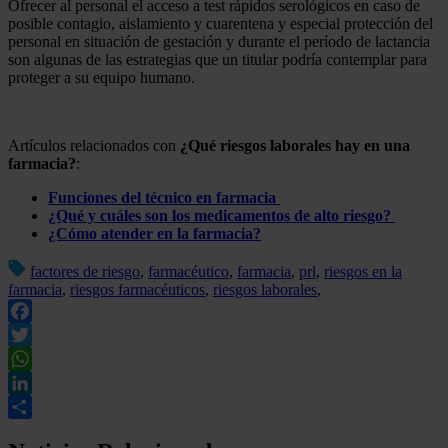
Ofrecer al personal el acceso a test rápidos serológicos en caso de
posible contagio, aislamiento y cuarentena y especial protección del
personal en situación de gestación y durante el período de lactancia
son algunas de las estrategias que un titular podría contemplar para
proteger a su equipo humano.
Artículos relacionados con
¿Qué riesgos laborales hay en una
farmacia?
:
Funciones del técnico en farmacia
¿Qué y cuáles son los medicamentos de alto riesgo?
¿Cómo atender en la farmacia?
factores de riesgo
,
farmacéutico
,
farmacia
,
prl
,
riesgos en la
farmacia
,
riesgos farmacéuticos
,
riesgos laborales
,
Facebook
Twitter
WhatsApp
LinkedIn
Compartir