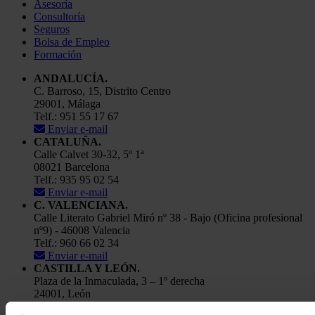
Asesoría
Consultoría
Seguros
Bolsa de Empleo
Formación
ANDALUCÍA.
C. Barroso, 15, Distrito Centro
29001, Málaga
Telf.: 951 55 17 67
Enviar e-mail
CATALUÑA.
Calle Calvet 30-32, 5º 1ª
08021 Barcelona
Telf.: 935 95 02 54
Enviar e-mail
C. VALENCIANA.
Calle Literato Gabriel Miró nº 38 - Bajo (Oficina profesional
nº9) - 46008 Valencia
Telf.: 960 66 02 34
Enviar e-mail
CASTILLA Y LEÓN.
Plaza de la Inmaculada, 3 – 1º derecha
24001, León
Telf.: 91 448 84 22