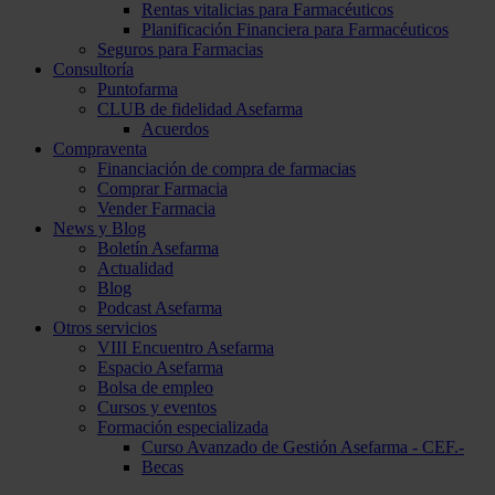
Rentas vitalicias para Farmacéuticos
Planificación Financiera para Farmacéuticos
Seguros para Farmacias
Consultoría
Puntofarma
CLUB de fidelidad Asefarma
Acuerdos
Compraventa
Financiación de compra de farmacias
Comprar Farmacia
Vender Farmacia
News y Blog
Boletín Asefarma
Actualidad
Blog
Podcast Asefarma
Otros servicios
VIII Encuentro Asefarma
Espacio Asefarma
Bolsa de empleo
Cursos y eventos
Formación especializada
Curso Avanzado de Gestión Asefarma - CEF.-
Becas