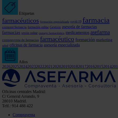
Etiquetas
farmacia
farmacéuticos
covid-19
formación especializada
asesoría de farmacias
comprar farmacia
formación online
Gestión
asefarma
farmacias
medicamentos
sesión online
consejo farmacéutico
farmacéutico
formación
marketing
compraventa de farmacias
oficinas de farmacia
asesoría especializada
salud
Años
2026
2025
2024
2023
2022
2021
2020
2019
2018
2017
2016
2015
2014
201
Oficinas centrales Madrid:
C/ General Arrando, 9
28010 Madrid.
Telf.: 914 488 422
Compraventa