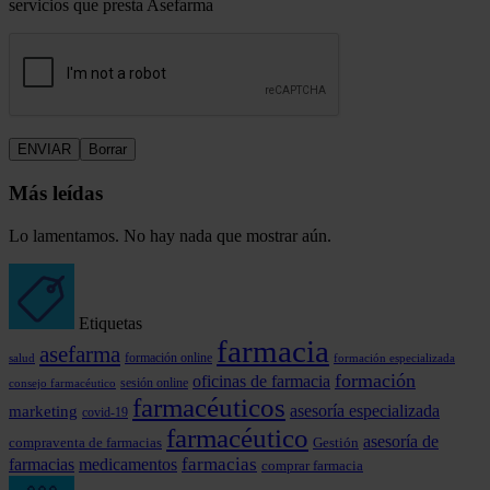
servicios que presta Asefarma
Más leídas
Lo lamentamos. No hay nada que mostrar aún.
Etiquetas
farmacia
asefarma
formación online
formación especializada
salud
formación
oficinas de farmacia
consejo farmacéutico
sesión online
farmacéuticos
marketing
asesoría especializada
covid-19
farmacéutico
asesoría de
compraventa de farmacias
Gestión
farmacias
farmacias
medicamentos
comprar farmacia