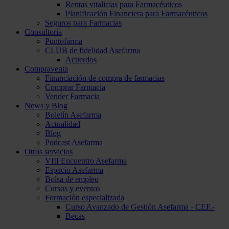
Rentas vitalicias para Farmacéuticos
Planificación Financiera para Farmacéuticos
Seguros para Farmacias
Consultoría
Puntofarma
CLUB de fidelidad Asefarma
Acuerdos
Compraventa
Financiación de compra de farmacias
Comprar Farmacia
Vender Farmacia
News y Blog
Boletín Asefarma
Actualidad
Blog
Podcast Asefarma
Otros servicios
VIII Encuentro Asefarma
Espacio Asefarma
Bolsa de empleo
Cursos y eventos
Formación especializada
Curso Avanzado de Gestión Asefarma - CEF.-
Becas