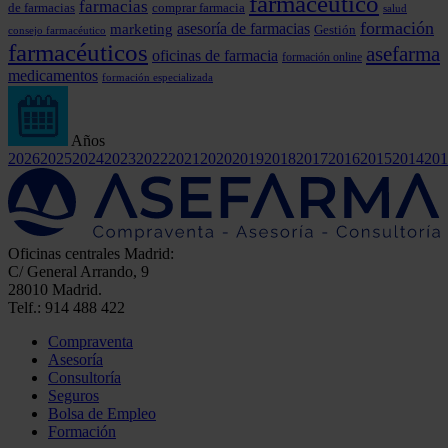
farmacéutico
farmacias
comprar farmacia
de farmacias
salud
formación
marketing
asesoría de farmacias
Gestión
consejo farmacéutico
farmacéuticos
asefarma
oficinas de farmacia
formación online
medicamentos
formación especializada
Años
2026
2025
2024
2023
2022
2021
2020
2019
2018
2017
2016
2015
2014
201
Oficinas centrales Madrid:
C/ General Arrando, 9
28010 Madrid.
Telf.: 914 488 422
Compraventa
Asesoría
Consultoría
Seguros
Bolsa de Empleo
Formación