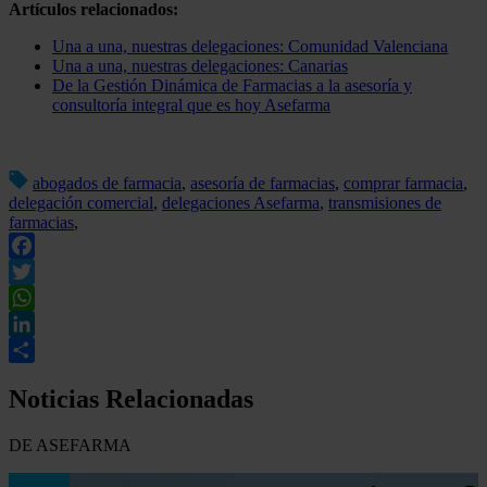
Artículos relacionados:
Una a una, nuestras delegaciones: Comunidad Valenciana
Una a una, nuestras delegaciones: Canarias
De la Gestión Dinámica de Farmacias a la asesoría y
consultoría integral que es hoy Asefarma
abogados de farmacia
,
asesoría de farmacias
,
comprar farmacia
,
delegación comercial
,
delegaciones Asefarma
,
transmisiones de
farmacias
,
Facebook
Twitter
WhatsApp
LinkedIn
Compartir
Noticias Relacionadas
DE ASEFARMA