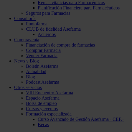
Rentas vitalicias para Farmacéuticos
Planificación Financiera para Farmacéuticos
Seguros para Farmacias
Consultoría
Puntofarma
CLUB de fidelidad Asefarma
Acuerdos
Compraventa
Financiación de compra de farmacias
Comprar Farmacia
Vender Farmacia
News y Blog
Boletín Asefarma
Actualidad
Blog
Podcast Asefarma
Otros servicios
VIII Encuentro Asefarma
Espacio Asefarma
Bolsa de empleo
Cursos y eventos
Formación especializada
Curso Avanzado de Gestión Asefarma - CEF.-
Becas