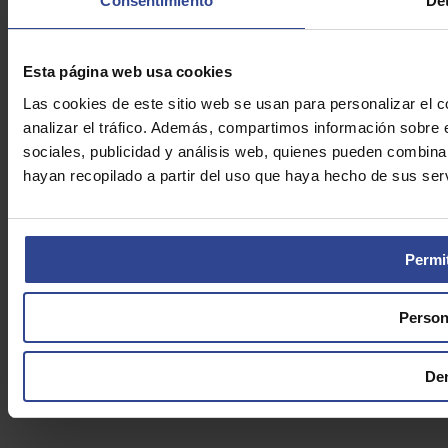
Consentimiento
Det
Política de Privacidad
Aviso Legal
Cookies
Asefarma © 2026
Esta página web usa cookies
Las cookies de este sitio web se usan para personalizar el c
analizar el tráfico. Además, compartimos información sobre 
sociales, publicidad y análisis web, quienes pueden combina
hayan recopilado a partir del uso que haya hecho de sus serv
Permit
Person
De