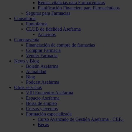
Rentas vitalicias para Farmacéuticos
Planificación Financiera para Farmacéuticos
Seguros para Farmacias
Consultoría
Puntofarma
CLUB de fidelidad Asefarma
Acuerdos
Compraventa
Financiación de compra de farmacias
Comprar Farmacia
Vender Farmacia
News y Blog
Boletín Asefarma
Actualidad
Blog
Podcast Asefarma
Otros servicios
VIII Encuentro Asefarma
Espacio Asefarma
Bolsa de empleo
Cursos y eventos
Formación especializada
Curso Avanzado de Gestión Asefarma - CEF.-
Becas