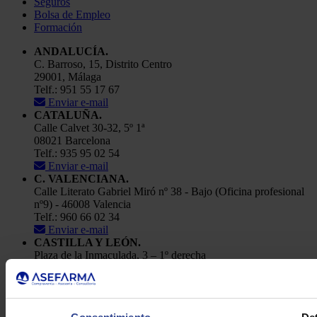
Seguros
Bolsa de Empleo
Formación
ANDALUCÍA.
C. Barroso, 15, Distrito Centro
29001, Málaga
Telf.: 951 55 17 67
Enviar e-mail
CATALUÑA.
Calle Calvet 30-32, 5º 1ª
08021 Barcelona
Telf.: 935 95 02 54
Enviar e-mail
C. VALENCIANA.
Calle Literato Gabriel Miró nº 38 - Bajo (Oficina profesional
nº9) - 46008 Valencia
Telf.: 960 66 02 34
Enviar e-mail
CASTILLA Y LEÓN.
Plaza de la Inmaculada, 3 – 1º derecha
24001, León
Telf.: 91 448 84 22
Enviar e-mail