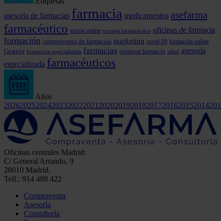
Etiquetas
farmacia
asefarma
asesoría de farmacias
medicamentos
farmacéutico
oficinas de farmacia
sesión online
consejo farmacéutico
formación
marketing
compraventa de farmacias
covid-19
formación online
farmacias
asesoría
comprar farmacia
Gestión
formación especializada
salud
farmacéuticos
especializada
Años
2026
2025
2024
2023
2022
2021
2020
2019
2018
2017
2016
2015
2014
201
Oficinas centrales Madrid:
C/ General Arrando, 9
28010 Madrid.
Telf.: 914 488 422
Compraventa
Asesoría
Consultoría