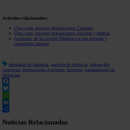
Artículos relacionados:
Una a una, nuestras delegaciones: Canarias
Una a una, nuestras delegaciones: Alicante y Murcia
Asefarma, de la Gestión Dinámica a una asesoría y
consultoría integral
abogados de farmacia
,
asesoría de farmacia
,
delegación
comercial
,
delegaciones Asefarma
,
farmacia
,
transmisiones de
farmacias
,
Facebook
Twitter
WhatsApp
LinkedIn
Compartir
Noticias Relacionadas