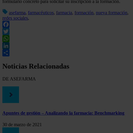
formulario concreto para solicitar su inscripción a la formación.
asefarma
,
farmacéuticos
,
farmacia
,
formación
,
nueva formación
,
redes sociales
,
Facebook
Twitter
WhatsApp
LinkedIn
Compartir
Noticias Relacionadas
DE ASEFARMA
Apuntes de gestión – Analizando la farmacia: Benchmarking
30 de marzo de 2021