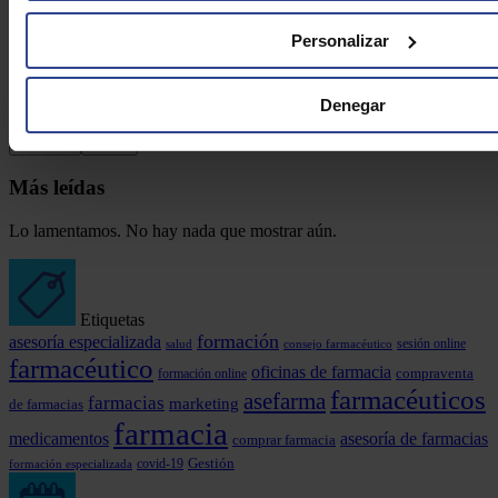
Personalizar
Denegar
Más leídas
Lo lamentamos. No hay nada que mostrar aún.
Etiquetas
formación
asesoría especializada
consejo farmacéutico
sesión online
salud
farmacéutico
oficinas de farmacia
formación online
compraventa
farmacéuticos
asefarma
farmacias
marketing
de farmacias
farmacia
medicamentos
asesoría de farmacias
comprar farmacia
covid-19
Gestión
formación especializada