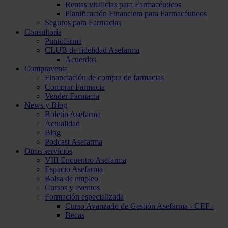
Rentas vitalicias para Farmacéuticos
Planificación Financiera para Farmacéuticos
Seguros para Farmacias
Consultoría
Puntofarma
CLUB de fidelidad Asefarma
Acuerdos
Compraventa
Financiación de compra de farmacias
Comprar Farmacia
Vender Farmacia
News y Blog
Boletín Asefarma
Actualidad
Blog
Podcast Asefarma
Otros servicios
VIII Encuentro Asefarma
Espacio Asefarma
Bolsa de empleo
Cursos y eventos
Formación especializada
Curso Avanzado de Gestión Asefarma - CEF.-
Becas