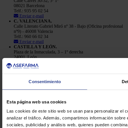
Calle Calvet 30-32, 5º 1ª
08021 Barcelona
Telf.: 935 95 02 54
Enviar e-mail
C. VALENCIANA.
Calle Literato Gabriel Miró nº 38 - Bajo (Oficina profesional
nº9) - 46008 Valencia
Telf.: 960 66 02 34
Enviar e-mail
CASTILLA Y LEÓN.
Plaza de la Inmaculada, 3 – 1º derecha
24001, León
Telf.: 91 448 84 22
Enviar e-mail
Política de Privacidad
Consentimiento
Det
Aviso Legal
Cookies
Asefarma © 2026
Esta página web usa cookies
Las cookies de este sitio web se usan para personalizar el c
analizar el tráfico. Además, compartimos información sobre 
sociales, publicidad y análisis web, quienes pueden combina