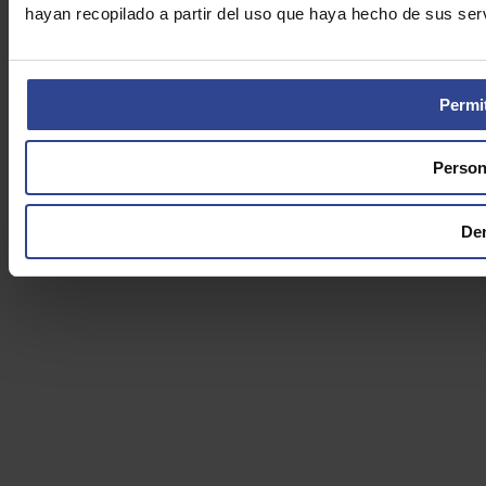
hayan recopilado a partir del uso que haya hecho de sus serv
Permit
Person
De