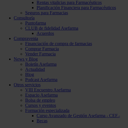
Rentas vitalicias para Farmacéuticos
Planificación Financiera para Farmacéuticos
Seguros para Farmacias
Consultoría
Puntofarma
CLUB de fidelidad Asefarma
Acuerdos
Compraventa
Financiación de compra de farmacias
Comprar Farmacia
Vender Farmacia
News y Blog
Boletín Asefarma
Actualidad
Blog
Podcast Asefarma
Otros servicios
VIII Encuentro Asefarma
Espacio Asefarma
Bolsa de empleo
Cursos y eventos
Formación especializada
Curso Avanzado de Gestión Asefarma - CEF.-
Becas